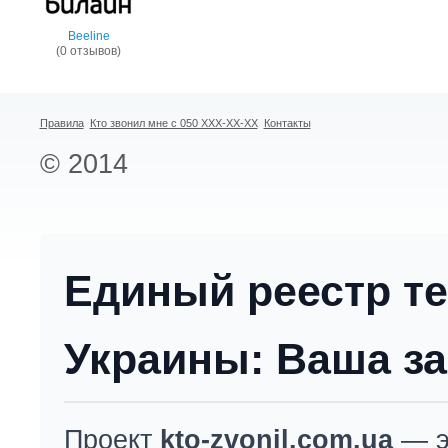
Beeline
(0 отзывов)
Правила
Кто звонил мне с 050 XXX-XX-XX
Контакты
© 2014
Единый реестр т
Украины: Ваша за
Проект
kto-zvonil.com.ua
— э