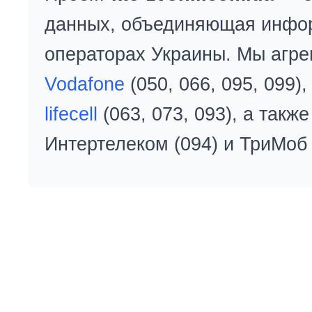
данных, объединяющая инфо
операторах Украины. Мы агре
Vodafone
(050, 066, 095, 099)
lifecell
(063, 073, 093), а так
Интертелеком (094) и ТриМоб 