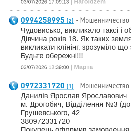
| Haroldzem
03/07/2026 17:09:13
0994258995
- Мошенничество
(2)
Чудовисько, викликало таксі і о
Дівчина років 18. Як таких земл
викликати клінінг, зрозуміло що 
Будьте обережні!!!
| Марта
03/07/2026 12:39:00
0972331720
- Мошенничество
(1)
Данилів Ярослав Ярославович
м. Дрогобич, Відділення №3 (до 3
Грушевського, 42
380972331720
Покупець оформив замовлення 