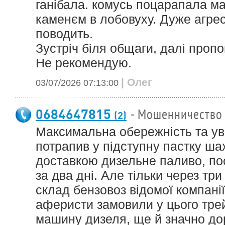
ганібала. комусь поцарапала ма
каменєм в лобовуху. Дуже агре
поводить.
Зустріч біля общаги, далі пропон
Не рекомендую.
| Олег
03/07/2026 07:13:00
0684647815
- Мошенничество
(2)
Максимальна обережність та ув
потрапив у підступну пастку ша
доставкою дизельне паливо, по
за два дні. Але тільки через три
склад бензовоз відомої компанії
аферисти замовили у цього тре
машину дизеля, ще й значно до