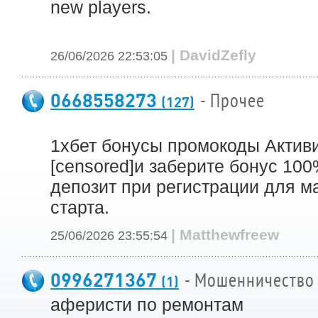
new players.
| DavidZefly
26/06/2026 22:53:05
0668558273
- Прочее
(127)
1хбет бонусы промокоды Актив
[censored]и заберите бонус 10
депозит при регистрации для м
старта.
| Matthewfreew
25/06/2026 23:55:54
0996271367
- Мошенничество
(1)
аферисти по ремонтам