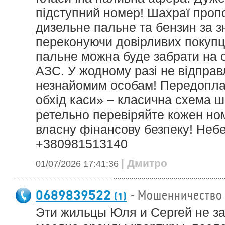
підступний номер! Шахраї проп
дизельне пальне та бензин за 
переконуючи довірливих покупці
пальне можна буде забрати на о
АЗС. У жодному разі не відправ
незнайомим особам! Передопла
обхід каси» – класична схема 
ретельно перевіряйте кожен но
власну фінансову безпеку! Неб
+380981513140
| Дмитро
01/07/2026 17:41:36
0689839522
- Мошенничество
(1)
Эти жильцы Юля и Сергей не за