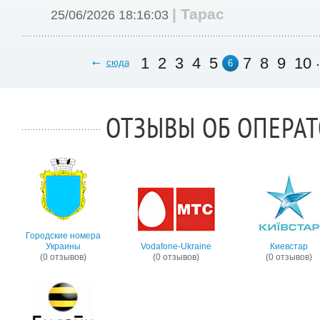
| Тарас
25/06/2026 18:16:03
.
1
2
3
4
5
7
8
9
10
сюда
6
ОТЗЫВЫ ОБ ОПЕРА
Городские номера
Украины
Vodafone-Ukraine
Киевстар
(0 отзывов)
(0 отзывов)
(0 отзывов)