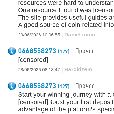
resources were hard to understan
One resource I found was [censo
The site provides useful guides ab
A good source of coin-related inf
| Daniel mum
29/06/2026 10:06:55
0668558273
- Прочее
(127)
[censored]
| Haroldzem
28/06/2026 08:13:47
0668558273
- Прочее
(127)
Start your winning journey with a o
[censored]Boost your first deposi
advantage of the platform’s speci