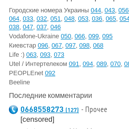
Городские номера Украины
044
,
043
,
056
064
,
033
,
032
,
051
,
048
,
053
,
036
,
065
,
05
038
,
047
,
037
,
046
Vodafone-Ukraine
050
,
066
,
099
,
095
Киевстар
096
,
067
,
097
,
098
,
068
Life :)
063
,
093
,
073
Utel / Интертелеком
091
,
094
,
089
,
070
,
0
PEOPLEnet
092
Beeline
Последние комментарии
0668558273
- Прочее
(127)
[censored]