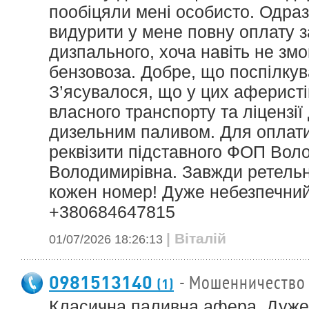
пообіцяли мені особисто. Одра
видурити у мене повну оплату з
дизпального, хоча навіть не зм
бензовоза. Добре, що поспілкув
З’ясувалося, що у цих аферисті
власного транспорту та ліцензії 
дизельним паливом. Для оплат
реквізити підставного ФОП Вол
Володимирівна. Завжди ретельн
кожен номер! Дуже небезпечни
+380684647815
| Віталій
01/07/2026 18:26:13
0981513140
- Мошенничество
(1)
Класична паливна афера. Дуже