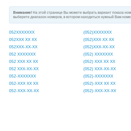
Внимание!
На этой странице Вы можете выбрать вариант показа но
выберите диапазон номеров, в котором находиться нужный Вам номе
052XXXXXXX
(052)XXXXXXX
052XXX XX XX
(052)XXX XX XX
052XXX-XX-XX
(052)XXX-XX-XX
052 XXXXXXX
(052) XXXXXXX
052 XXX XX XX
(052) XXX XX XX
052 XXX-XX-XX
(052) XXX-XX-XX
052-XXXXXXX
(052)-XXXXXXX
052-XXX XX XX
(052)-XXX XX XX
052-XXX-XX-XX
(052)-XXX-XX-XX