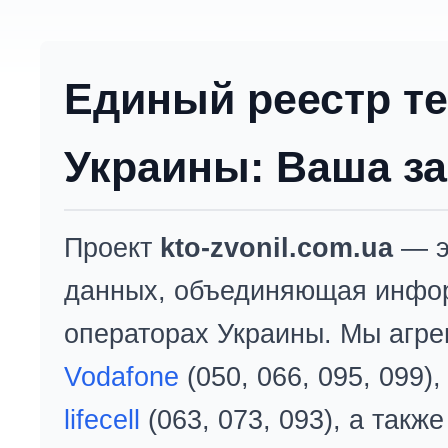
Единый реестр т
Украины: Ваша за
Проект
kto-zvonil.com.ua
— э
данных, объединяющая инфо
операторах Украины. Мы агре
Vodafone
(050, 066, 095, 099)
lifecell
(063, 073, 093), а так