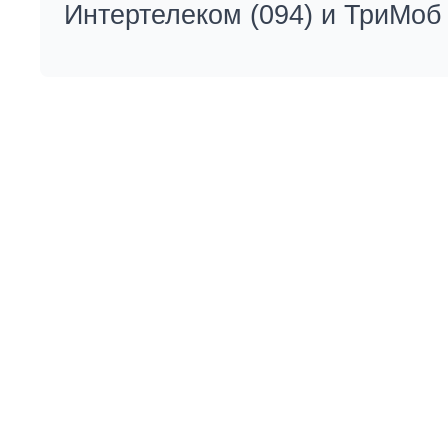
Интертелеком (094) и ТриМоб 