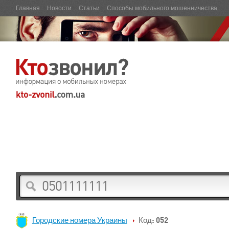
Главная
Новости
Статьи
Способы мобильного мошенничества
Городские номера Украины
Код: 052