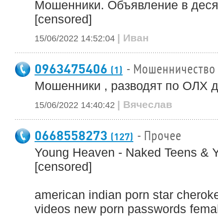
Мошенники. Объявление в десят
[censored]
| Иван
15/06/2022 14:52:04
0963475406
- Мошенничество
(1)
Мошенники , разводят по ОЛХ д
| Вячеслав
15/06/2022 14:40:42
0668558273
- Прочее
(127)
Young Heaven - Naked Teens & Y
[censored]
american indian porn star cherok
videos new porn passwords female