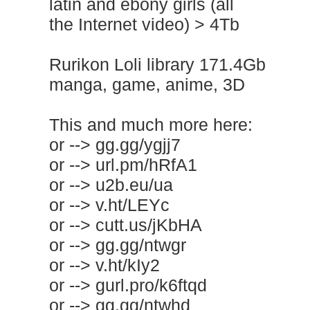
latin and ebony girls (all
the Internet video) > 4Tb
Rurikon Lоli library 171.4Gb
manga, game, anime, 3D
This and much more here:
or --> gg.gg/ygjj7
or --> url.pm/hRfA1
or --> u2b.eu/ua
or --> v.ht/LEYc
or --> cutt.us/jKbHA
or --> gg.gg/ntwgr
or --> v.ht/kIy2
or --> gurl.pro/k6ftqd
or --> gg.gg/ntwhd