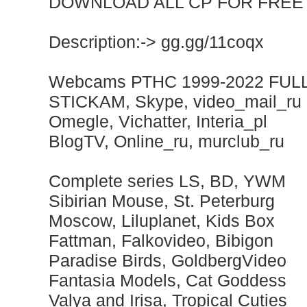
DOWNLOAD ALL СР FOR FREE
Description:-> gg.gg/11coqx
Webcams РТНС 1999-2022 FUL
STICKAM, Skype, video_mail_ru
Omegle, Vichatter, Interia_pl
BlogTV, Online_ru, murclub_ru
Complete series LS, BD, YWM
Sibirian Mouse, St. Peterburg
Moscow, Liluplanet, Kids Box
Fattman, Falkovideo, Bibigon
Paradise Birds, GoldbergVideo
Fantasia Models, Cat Goddess
Valya and Irisa, Tropical Cuties