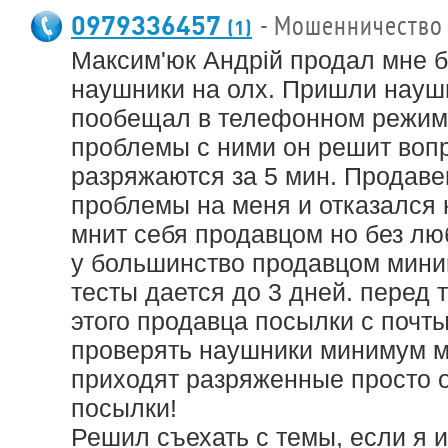
0979336457
- Мошенничество
(1)
Максим'юк Андрій⁩ продал мне 
наушники на олх. Пришли науш
пообещал в телефонном режиме
проблемы с ними он решит вопр
разряжаются за 5 мин. Продаве
проблемы на меня и отказался н
мнит себя продавцом но без люб
у большинство продавцом мини
тесты дается до 3 дней. перед т
этого продавца посылки с почт
проверять наушники минимум ми
приходят разряженные просто о
посылки!
Решил съехать с темы, если я 