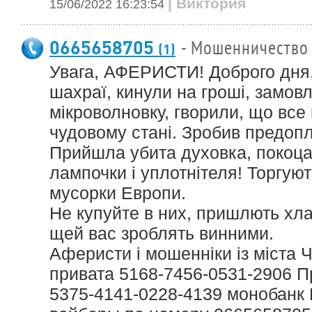
| Виктория
15/06/2022 16:23:54
0665658705
- Мошенничество
(1)
Увага, АФЕРИСТИ! Доброго дня,
шахраї, кинули на гроші, замовл
мікроволновку, гворили, що все 
чудовому стані. Зробив предопл
Прийшла убита духовка, покоца
лампочки і уплотнітеля! Торгуют
мусорки Европи.
Не купуйте в них, пришлють хлам
щей вас зроблять винними.
Аферисти і мошенніки із міста Ч
привата 5168-7456-0531-2906 П
5375-4141-0228-4139 монобанк 