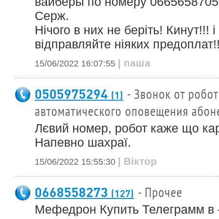
вайберы по номеру 0665658705
Серж.
Нічого в них не беріть! Кинут!!! 
відправляйте ніяких предоплат!!
| паша
15/06/2022 16:07:55
0505975294
- Звонок от робот
(1)
автоматического оповещения абон
Лєвий номер, робот каже що кар
Напевно шахраї.
| Віктор
15/06/2022 15:55:30
0668558273
- Прочее
(127)
Мефедрон Купить Телеграмм в