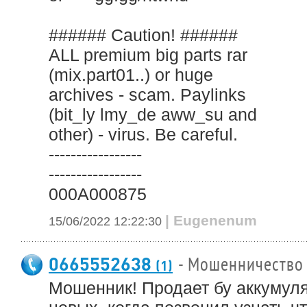
###### Caution! ######
ALL premium big parts rar
(mix.part01..) or huge
archives - scam. Paylinks
(bit_ly lmy_de aww_su and
other) - virus. Be careful.
-----------------
-----------------
000A000875
| Eugenenum
15/06/2022 12:22:30
0665552638
- Мошенничество
(1)
Мошенник! Продает бу аккумул