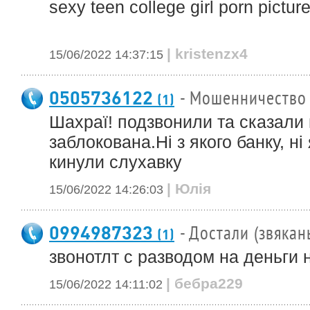
sexy teen college girl porn pictur
| kristenzx4
15/06/2022 14:37:15
0505736122
- Мошенничество
(1)
Шахраї! подзвонили та сказали
заблокована.Ні з якого банку, ні
кинули слухавку
| Юлія
15/06/2022 14:26:03
0994987323
- Достали (звякан
(1)
звонотлт с разводом на деньги н
| бебра229
15/06/2022 14:11:02