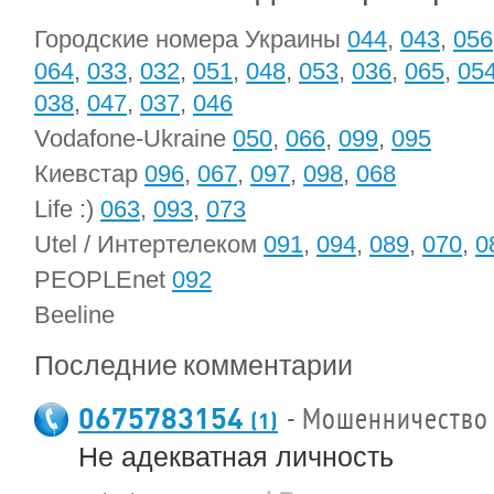
Городские номера Украины
044
,
043
,
056
064
,
033
,
032
,
051
,
048
,
053
,
036
,
065
,
05
038
,
047
,
037
,
046
Vodafone-Ukraine
050
,
066
,
099
,
095
Киевстар
096
,
067
,
097
,
098
,
068
Life :)
063
,
093
,
073
Utel / Интертелеком
091
,
094
,
089
,
070
,
0
PEOPLEnet
092
Beeline
Последние комментарии
0675783154
- Мошенничество
(1)
Не адекватная личность