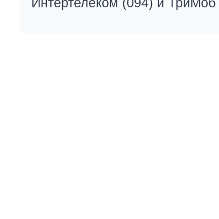
Интертелеком (094) и ТриМоб 