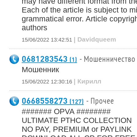
may have different format from the
Each of the article is subject to m
grammatical error. Article copyrigh
authors
| Davidqueem
15/06/2022 13:42:51
0681283543
- Мошенничество
(1)
Мошенник
| Кирилл
15/06/2022 12:30:16
0668558273
- Прочее
(127)
####### OPVA ########
ULTIMATE РТНС COLLECTION
NO PAY, PREMIUM or PAYLINK