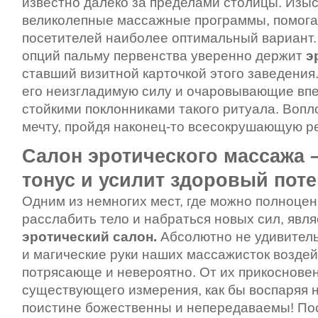
известно далеко за пределами столицы. Изы
великолепные массажные программы, помог
посетителей наиболее оптимальный вариант
опций пальму первенства уверенно держит
э
ставший визитной карточкой этого заведения
его неизгладимую силу и очаровывающие впе
стойкими поклонниками такого ритуала. Воп
мечту, пройдя наконец-то всесокрушающую р
Салон эротического массажа 
тонус и усилит здоровый пот
Одним из немногих мест, где можно
полноцен
расслабить тело и набраться новых сил, явля
эротический салон.
Абсолютно не удивитель
и магические руки наших массажисток воздей
потрясающе и невероятно. От их прикоснове
существующего измерения, как бы воспаряя
поистине божественны и непередаваемы! По