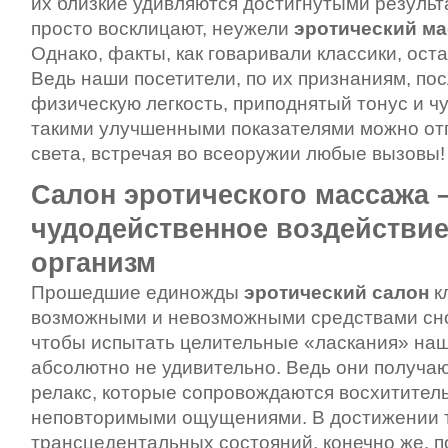
их близкие удивляются достигнутыми результ
просто восклицают, неужели
эротический м
Однако, факты, как говаривали классики, ос
Ведь наши посетители, по их признаниям, по
физическую легкость, приподнятый тонус и ч
такими улучшенными показателями можно отп
света, встречая во всеоружии любые вызов
Салон эротического массажа 
чудодейственное воздействие
организм
Прошедшие единожды
эротический салон
к
возможными и невозможными средствами сно
чтобы испытать целительные «ласкания» наш
абсолютно не удивительно. Ведь они получ
релакс, которые сопровождаются восхитите
неповторимыми ощущениями. В достижении т
трансцедентальных состояний, конечно же, 