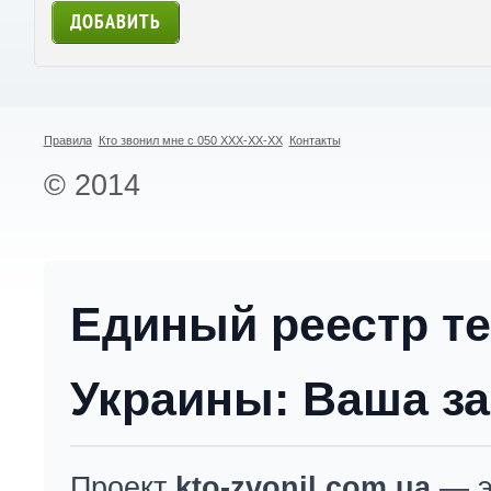
Правила
Кто звонил мне с 050 XXX-XX-XX
Контакты
© 2014
Единый реестр т
Украины: Ваша за
Проект
kto-zvonil.com.ua
— э