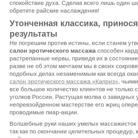
спокойствие духа. Сделав всего лишь один ш
обретете райские наслаждения!
Утонченная классика, принос
результаты
Не погрешим против истины, если станем утв
салон эротического массажа
способен
кард
растрепанные нервы, приведя их в состояние
разве не об этом мечтаем мы в своих сокров
подобных делах незаменимым как всегда ока
салон эротического массажа «Каприз»
, чьим
все большое количество клиентов не только с
уголков России. Растущая молва о завидных 
непревзойденном мастерстве его жриц опере
проводимые пиар-акции.
Волшебные руки наших умелых массажисток т
так как по окончании целительных процедур, к