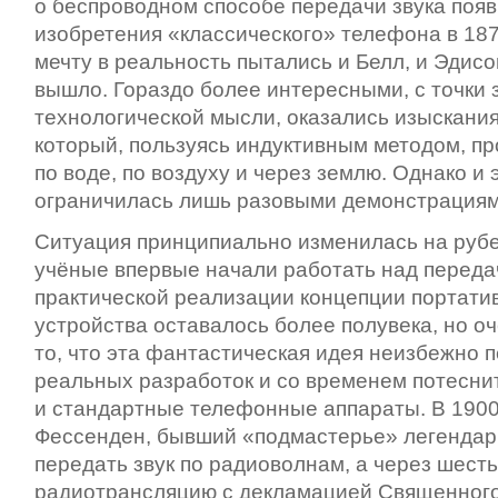
о беспроводном способе передачи звука появ
изобретения «классического» телефона в 187
мечту в реальность пытались и Белл, и Эдисон
вышло. Гораздо более интересными, с точки 
технологической мысли, оказались изыскани
который, пользуясь индуктивным методом, пр
по воде, по воздуху и через землю. Однако и
ограничилась лишь разовыми демонстрациям
Ситуация принципиально изменилась на рубе
учёные впервые начали работать над переда
практической реализации концепции портати
устройства оставалось более полувека, но 
то, что эта фантастическая идея неизбежно 
реальных разработок и со временем потеснит
и стандартные телефонные аппараты. В 190
Фессенден, бывший «подмастерье» легендар
передать звук по радиоволнам, а через шесть
радиотрансляцию с декламацией Священного