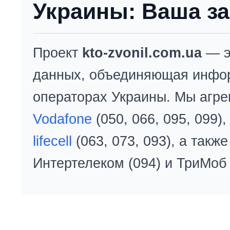
Украины: Ваша за
Проект
kto-zvonil.com.ua
— э
данных, объединяющая инфо
операторах Украины. Мы агре
Vodafone
(050, 066, 095, 099)
lifecell
(063, 073, 093), а так
Интертелеком (094) и ТриМоб 