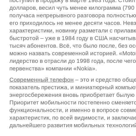
поступил в продажу в марте 1983 года. Стоил
долларов, весил чуть менее килограмма (790 
получаса непрерывного разговора полностью
его приходилось не менее десяти часов. Нев
характеристики, новинку разметали с прилав
быстротой – уже в 1984 году в США насчитыв
тысяч абонентов. Всё, что было после, без о
можно назвать современной историей. «Moto
лидерство в отрасли до 1998 года, после чег
первенства» компании «Nokia».
Современный телефон
– это и средство обще
показатель престижа, и миниатюрный компью
энергосбережения вновь приобретает былую 
Приоритет мобильности постепенно сменяет
функциональности, и именно в вопросе совм
характеристик, по всей видимости, и заключа
дальнейшего развития мобильных технологий