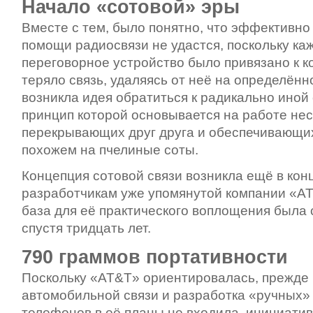
Начало «сотовой» эры
Вместе с тем, было понятно, что эффективно
помощи радиосвязи не удастся, поскольку к
переговорное устройство было привязано к к
теряло связь, удаляясь от неё на определённ
возникла идея обратиться к радикально иной 
принцип которой основывается на работе нес
перекрывающих друг друга и обеспечивающих
похожем на пчелиные соты.
Концепция сотовой связи возникла ещё в кон
разработчикам уже упомянутой компании «AT
база для её практического воплощения был
спустя тридцать лет.
790 граммов портативности
Поскольку «AT&T» ориентировалась, прежде 
автомобильной связи и разработка «ручных»
телефонов в её планы не входила, инициатив