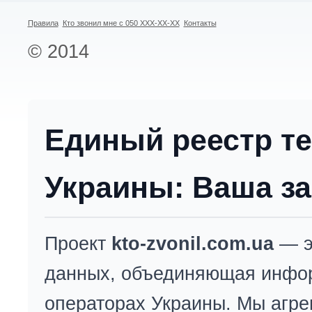
Правила
Кто звонил мне с 050 XXX-XX-XX
Контакты
© 2014
Единый реестр т
Украины: Ваша за
Проект
kto-zvonil.com.ua
— э
данных, объединяющая инфо
операторах Украины. Мы агре