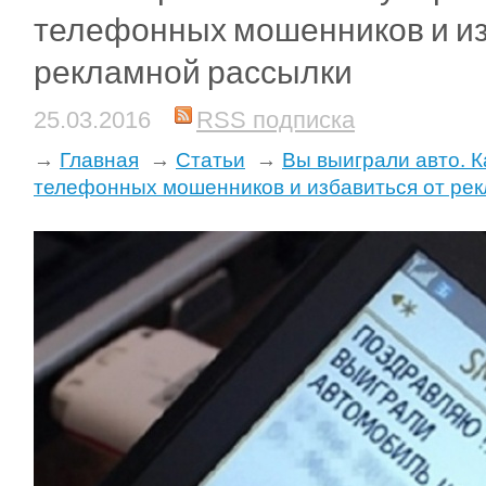
телефонных мошенников и из
рекламной рассылки
25.03.2016
RSS подписка
→
Главная
→
Статьи
→
Вы выиграли авто. К
телефонных мошенников и избавиться от ре