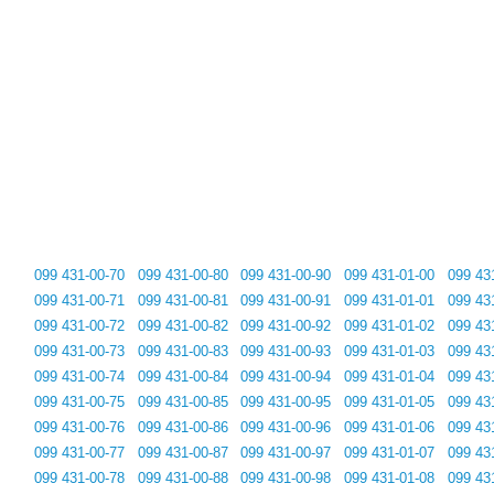
099 431-00-70
099 431-00-80
099 431-00-90
099 431-01-00
099 43
099 431-00-71
099 431-00-81
099 431-00-91
099 431-01-01
099 43
099 431-00-72
099 431-00-82
099 431-00-92
099 431-01-02
099 43
099 431-00-73
099 431-00-83
099 431-00-93
099 431-01-03
099 43
099 431-00-74
099 431-00-84
099 431-00-94
099 431-01-04
099 43
099 431-00-75
099 431-00-85
099 431-00-95
099 431-01-05
099 43
099 431-00-76
099 431-00-86
099 431-00-96
099 431-01-06
099 43
099 431-00-77
099 431-00-87
099 431-00-97
099 431-01-07
099 43
099 431-00-78
099 431-00-88
099 431-00-98
099 431-01-08
099 43