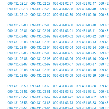
099 431-02-17
099 431-02-27
099 431-02-37
099 431-02-47
099 43
099 431-02-18
099 431-02-28
099 431-02-38
099 431-02-48
099 43
099 431-02-19
099 431-02-29
099 431-02-39
099 431-02-49
099 43
099 431-02-80
099 431-02-90
099 431-03-00
099 431-03-10
099 43
099 431-02-81
099 431-02-91
099 431-03-01
099 431-03-11
099 43
099 431-02-82
099 431-02-92
099 431-03-02
099 431-03-12
099 43
099 431-02-83
099 431-02-93
099 431-03-03
099 431-03-13
099 43
099 431-02-84
099 431-02-94
099 431-03-04
099 431-03-14
099 43
099 431-02-85
099 431-02-95
099 431-03-05
099 431-03-15
099 43
099 431-02-86
099 431-02-96
099 431-03-06
099 431-03-16
099 43
099 431-02-87
099 431-02-97
099 431-03-07
099 431-03-17
099 43
099 431-02-88
099 431-02-98
099 431-03-08
099 431-03-18
099 43
099 431-02-89
099 431-02-99
099 431-03-09
099 431-03-19
099 43
099 431-03-50
099 431-03-60
099 431-03-70
099 431-03-80
099 43
099 431-03-51
099 431-03-61
099 431-03-71
099 431-03-81
099 43
099 431-03-52
099 431-03-62
099 431-03-72
099 431-03-82
099 43
099 431-03-53
099 431-03-63
099 431-03-73
099 431-03-83
099 43
099 431-03-54
099 431-03-64
099 431-03-74
099 431-03-84
099 43