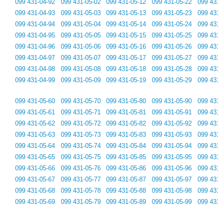
099 431-04-92
099 431-05-02
099 431-05-12
099 431-05-22
099 43
099 431-04-93
099 431-05-03
099 431-05-13
099 431-05-23
099 43
099 431-04-94
099 431-05-04
099 431-05-14
099 431-05-24
099 43
099 431-04-95
099 431-05-05
099 431-05-15
099 431-05-25
099 43
099 431-04-96
099 431-05-06
099 431-05-16
099 431-05-26
099 43
099 431-04-97
099 431-05-07
099 431-05-17
099 431-05-27
099 43
099 431-04-98
099 431-05-08
099 431-05-18
099 431-05-28
099 43
099 431-04-99
099 431-05-09
099 431-05-19
099 431-05-29
099 43
099 431-05-60
099 431-05-70
099 431-05-80
099 431-05-90
099 43
099 431-05-61
099 431-05-71
099 431-05-81
099 431-05-91
099 43
099 431-05-62
099 431-05-72
099 431-05-82
099 431-05-92
099 43
099 431-05-63
099 431-05-73
099 431-05-83
099 431-05-93
099 43
099 431-05-64
099 431-05-74
099 431-05-84
099 431-05-94
099 43
099 431-05-65
099 431-05-75
099 431-05-85
099 431-05-95
099 43
099 431-05-66
099 431-05-76
099 431-05-86
099 431-05-96
099 43
099 431-05-67
099 431-05-77
099 431-05-87
099 431-05-97
099 43
099 431-05-68
099 431-05-78
099 431-05-88
099 431-05-98
099 43
099 431-05-69
099 431-05-79
099 431-05-89
099 431-05-99
099 43