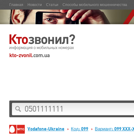
Главная
Новости
Статьи
Способы мобильного мошенничества
Vodafone-Ukraine
Код: 099
Вариант: 099 XXX-