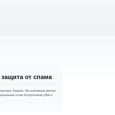
защита от спама
раторах Украины. Мы агрегируем данные
изированным сетям Интертелеком (094) и