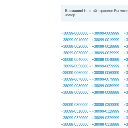
Внимание!
На этой странице Вы може
номер.
+38099-0000000 - +38099-0009999
+3
+38099-0010000 - +38099-0019999
+3
+38099-0020000 - +38099-0029999
+3
+38099-0030000 - +38099-0039999
+3
+38099-0040000 - +38099-0049999
+3
+38099-0050000 - +38099-0059999
+3
+38099-0060000 - +38099-0069999
+3
+38099-0070000 - +38099-0079999
+3
+38099-0080000 - +38099-0089999
+3
+38099-0090000 - +38099-0099999
+3
+38099-0300000 - +38099-0309999
+3
+38099-0310000 - +38099-0319999
+3
+38099-0320000 - +38099-0329999
+3
+38099-0330000 - +38099-0339999
+3