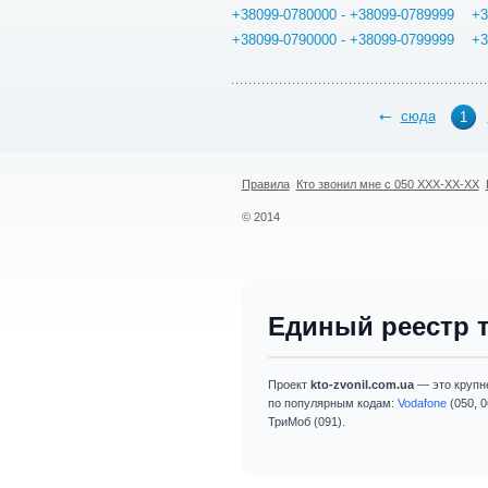
+38099-0780000 - +38099-0789999
+3
+38099-0790000 - +38099-0799999
+3
сюда
1
Правила
Кто звонил мне с 050 XXX-XX-XX
© 2014
Единый реестр 
Проект
kto-zvonil.com.ua
— это крупн
по популярным кодам:
Vodafone
(050, 0
ТриМоб (091).