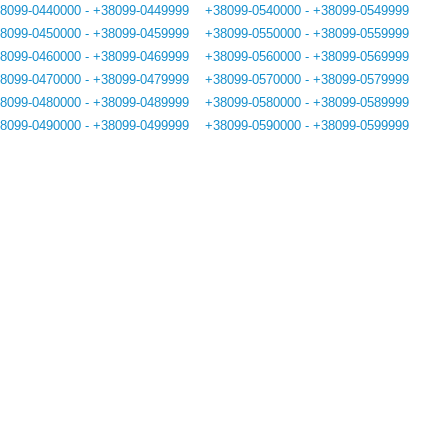
8099-0440000 - +38099-0449999
+38099-0540000 - +38099-0549999
8099-0450000 - +38099-0459999
+38099-0550000 - +38099-0559999
8099-0460000 - +38099-0469999
+38099-0560000 - +38099-0569999
8099-0470000 - +38099-0479999
+38099-0570000 - +38099-0579999
8099-0480000 - +38099-0489999
+38099-0580000 - +38099-0589999
8099-0490000 - +38099-0499999
+38099-0590000 - +38099-0599999