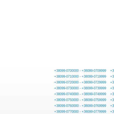
+38099-0700000 - +38099-0709999
+3
+38099-0710000 - +38099-0719999
+3
+38099-0720000 - +38099-0729999
+3
+38099-0730000 - +38099-0739999
+3
+38099-0740000 - +38099-0749999
+3
+38099-0750000 - +38099-0759999
+3
+38099-0760000 - +38099-0769999
+3
+38099-0770000 - +38099-0779999
+3