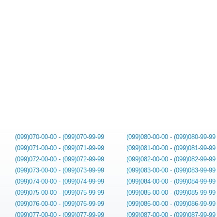
(099)070-00-00 - (099)070-99-99
(099)080-00-00 - (099)080-99-99
(099)071-00-00 - (099)071-99-99
(099)081-00-00 - (099)081-99-99
(099)072-00-00 - (099)072-99-99
(099)082-00-00 - (099)082-99-99
(099)073-00-00 - (099)073-99-99
(099)083-00-00 - (099)083-99-99
(099)074-00-00 - (099)074-99-99
(099)084-00-00 - (099)084-99-99
(099)075-00-00 - (099)075-99-99
(099)085-00-00 - (099)085-99-99
(099)076-00-00 - (099)076-99-99
(099)086-00-00 - (099)086-99-99
(099)077-00-00 - (099)077-99-99
(099)087-00-00 - (099)087-99-99