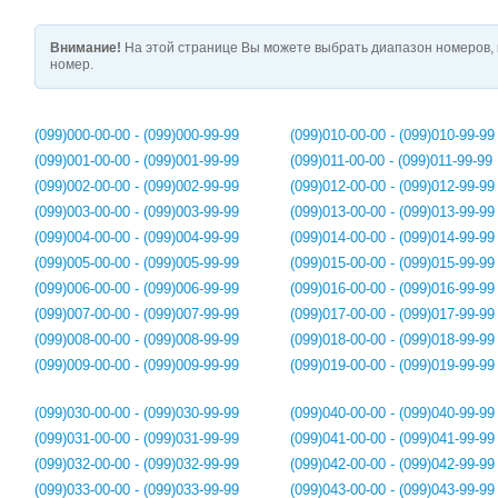
Внимание!
На этой странице Вы можете выбрать диапазон номеров, 
номер.
(099)000-00-00 - (099)000-99-99
(099)010-00-00 - (099)010-99-99
(099)001-00-00 - (099)001-99-99
(099)011-00-00 - (099)011-99-99
(099)002-00-00 - (099)002-99-99
(099)012-00-00 - (099)012-99-99
(099)003-00-00 - (099)003-99-99
(099)013-00-00 - (099)013-99-99
(099)004-00-00 - (099)004-99-99
(099)014-00-00 - (099)014-99-99
(099)005-00-00 - (099)005-99-99
(099)015-00-00 - (099)015-99-99
(099)006-00-00 - (099)006-99-99
(099)016-00-00 - (099)016-99-99
(099)007-00-00 - (099)007-99-99
(099)017-00-00 - (099)017-99-99
(099)008-00-00 - (099)008-99-99
(099)018-00-00 - (099)018-99-99
(099)009-00-00 - (099)009-99-99
(099)019-00-00 - (099)019-99-99
(099)030-00-00 - (099)030-99-99
(099)040-00-00 - (099)040-99-99
(099)031-00-00 - (099)031-99-99
(099)041-00-00 - (099)041-99-99
(099)032-00-00 - (099)032-99-99
(099)042-00-00 - (099)042-99-99
(099)033-00-00 - (099)033-99-99
(099)043-00-00 - (099)043-99-99