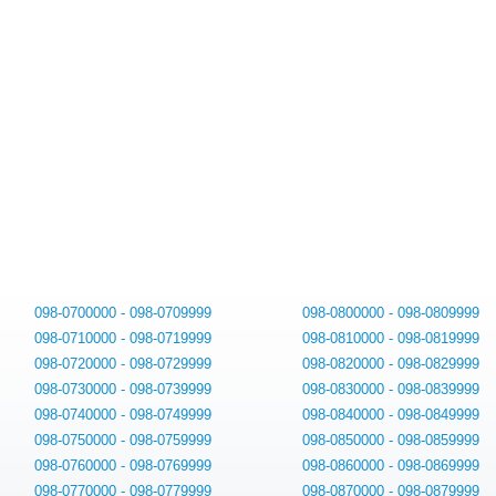
098-0700000 - 098-0709999
098-0800000 - 098-0809999
098-0710000 - 098-0719999
098-0810000 - 098-0819999
098-0720000 - 098-0729999
098-0820000 - 098-0829999
098-0730000 - 098-0739999
098-0830000 - 098-0839999
098-0740000 - 098-0749999
098-0840000 - 098-0849999
098-0750000 - 098-0759999
098-0850000 - 098-0859999
098-0760000 - 098-0769999
098-0860000 - 098-0869999
098-0770000 - 098-0779999
098-0870000 - 098-0879999