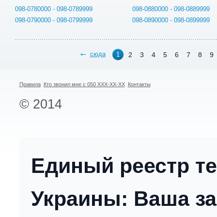
098-0780000 - 098-0789999
098-0880000 - 098-0889999
098-0790000 - 098-0799999
098-0890000 - 098-0899999
сюда
2
3
4
5
6
7
8
9
1
Правила
Кто звонил мне с 050 XXX-XX-XX
Контакты
© 2014
Единый реестр т
Украины: Ваша за