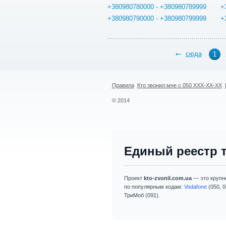
+380980780000 - +380980789999
+
+380980790000 - +380980799999
+
сюда
1
Правила
Кто звонил мне с 050 XXX-XX-XX
© 2014
Единый реестр 
Проект
kto-zvonil.com.ua
— это крупн
по популярным кодам:
Vodafone
(050, 0
ТриМоб (091).