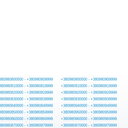
380980800000 - +380980809999
+380980900000 - +380980909999
380980810000 - +380980819999
+380980910000 - +380980919999
380980820000 - +380980829999
+380980920000 - +380980929999
380980830000 - +380980839999
+380980930000 - +380980939999
380980840000 - +380980849999
+380980940000 - +380980949999
380980850000 - +380980859999
+380980950000 - +380980959999
380980860000 - +380980869999
+380980960000 - +380980969999
380980870000 - +380980879999
+380980970000 - +380980979999