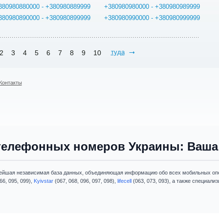
380980880000 - +380980889999
+380980980000 - +380980989999
380980890000 - +380980899999
+380980990000 - +380980999999
туда
2
3
4
5
6
7
8
9
10
Контакты
телефонных номеров Украины: Ваша 
ейшая независимая база данных, объединяющая информацию обо всех мобильных опе
66, 095, 099),
Kyivstar
(067, 068, 096, 097, 098),
lifecell
(063, 073, 093), а также специал