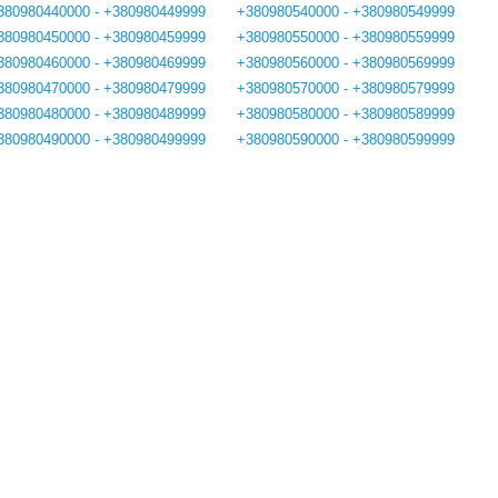
380980440000 - +380980449999
+380980540000 - +380980549999
380980450000 - +380980459999
+380980550000 - +380980559999
380980460000 - +380980469999
+380980560000 - +380980569999
380980470000 - +380980479999
+380980570000 - +380980579999
380980480000 - +380980489999
+380980580000 - +380980589999
380980490000 - +380980499999
+380980590000 - +380980599999