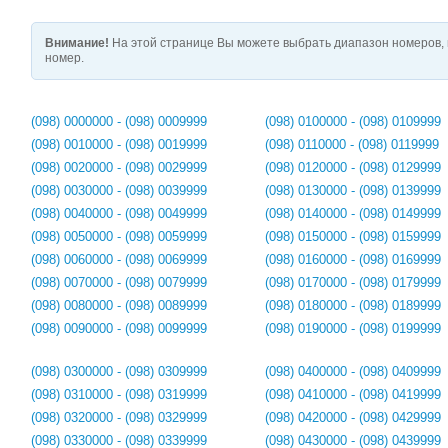
Внимание!
На этой странице Вы можете выбрать диапазон номеров, 
номер.
(098) 0000000 - (098) 0009999
(098) 0100000 - (098) 0109999
(098) 0010000 - (098) 0019999
(098) 0110000 - (098) 0119999
(098) 0020000 - (098) 0029999
(098) 0120000 - (098) 0129999
(098) 0030000 - (098) 0039999
(098) 0130000 - (098) 0139999
(098) 0040000 - (098) 0049999
(098) 0140000 - (098) 0149999
(098) 0050000 - (098) 0059999
(098) 0150000 - (098) 0159999
(098) 0060000 - (098) 0069999
(098) 0160000 - (098) 0169999
(098) 0070000 - (098) 0079999
(098) 0170000 - (098) 0179999
(098) 0080000 - (098) 0089999
(098) 0180000 - (098) 0189999
(098) 0090000 - (098) 0099999
(098) 0190000 - (098) 0199999
(098) 0300000 - (098) 0309999
(098) 0400000 - (098) 0409999
(098) 0310000 - (098) 0319999
(098) 0410000 - (098) 0419999
(098) 0320000 - (098) 0329999
(098) 0420000 - (098) 0429999
(098) 0330000 - (098) 0339999
(098) 0430000 - (098) 0439999