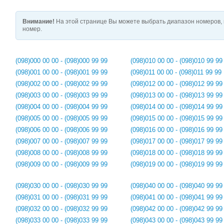
Внимание!
На этой странице Вы можете выбрать диапазон номеров, 
номер.
(098)000 00 00 - (098)000 99 99
(098)010 00 00 - (098)010 99 99
(098)001 00 00 - (098)001 99 99
(098)011 00 00 - (098)011 99 99
(098)002 00 00 - (098)002 99 99
(098)012 00 00 - (098)012 99 99
(098)003 00 00 - (098)003 99 99
(098)013 00 00 - (098)013 99 99
(098)004 00 00 - (098)004 99 99
(098)014 00 00 - (098)014 99 99
(098)005 00 00 - (098)005 99 99
(098)015 00 00 - (098)015 99 99
(098)006 00 00 - (098)006 99 99
(098)016 00 00 - (098)016 99 99
(098)007 00 00 - (098)007 99 99
(098)017 00 00 - (098)017 99 99
(098)008 00 00 - (098)008 99 99
(098)018 00 00 - (098)018 99 99
(098)009 00 00 - (098)009 99 99
(098)019 00 00 - (098)019 99 99
(098)030 00 00 - (098)030 99 99
(098)040 00 00 - (098)040 99 99
(098)031 00 00 - (098)031 99 99
(098)041 00 00 - (098)041 99 99
(098)032 00 00 - (098)032 99 99
(098)042 00 00 - (098)042 99 99
(098)033 00 00 - (098)033 99 99
(098)043 00 00 - (098)043 99 99