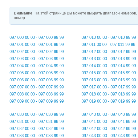
Внимание!
На этой странице Вы можете выбрать диапазон номеров, 
номер.
097 000 00 00 - 097 000 99 99
097 010 00 00 - 097 010 99 99
097 001 00 00 - 097 001 99 99
097 011 00 00 - 097 011 99 99
097 002 00 00 - 097 002 99 99
097 012 00 00 - 097 012 99 99
097 003 00 00 - 097 003 99 99
097 013 00 00 - 097 013 99 99
097 004 00 00 - 097 004 99 99
097 014 00 00 - 097 014 99 99
097 005 00 00 - 097 005 99 99
097 015 00 00 - 097 015 99 99
097 006 00 00 - 097 006 99 99
097 016 00 00 - 097 016 99 99
097 007 00 00 - 097 007 99 99
097 017 00 00 - 097 017 99 99
097 008 00 00 - 097 008 99 99
097 018 00 00 - 097 018 99 99
097 009 00 00 - 097 009 99 99
097 019 00 00 - 097 019 99 99
097 030 00 00 - 097 030 99 99
097 040 00 00 - 097 040 99 99
097 031 00 00 - 097 031 99 99
097 041 00 00 - 097 041 99 99
097 032 00 00 - 097 032 99 99
097 042 00 00 - 097 042 99 99
097 033 00 00 - 097 033 99 99
097 043 00 00 - 097 043 99 99