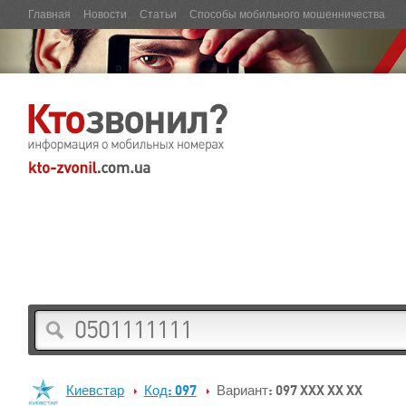
Главная
Новости
Статьи
Способы мобильного мошенничества
Киевстар
Код: 097
Вариант: 097 XXX XX XX