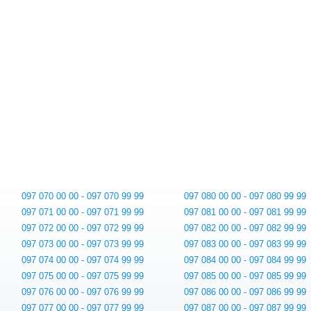
097 070 00 00 - 097 070 99 99
097 080 00 00 - 097 080 99 99
097 071 00 00 - 097 071 99 99
097 081 00 00 - 097 081 99 99
097 072 00 00 - 097 072 99 99
097 082 00 00 - 097 082 99 99
097 073 00 00 - 097 073 99 99
097 083 00 00 - 097 083 99 99
097 074 00 00 - 097 074 99 99
097 084 00 00 - 097 084 99 99
097 075 00 00 - 097 075 99 99
097 085 00 00 - 097 085 99 99
097 076 00 00 - 097 076 99 99
097 086 00 00 - 097 086 99 99
097 077 00 00 - 097 077 99 99
097 087 00 00 - 097 087 99 99