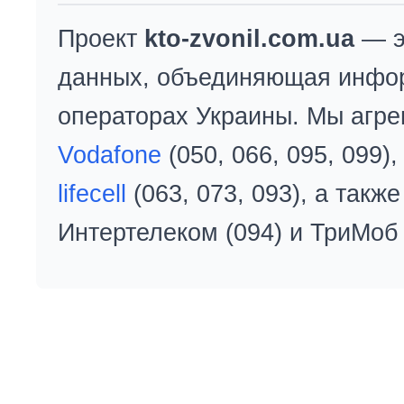
Проект
kto-zvonil.com.ua
— э
данных, объединяющая инфо
операторах Украины. Мы агре
Vodafone
(050, 066, 095, 099)
lifecell
(063, 073, 093), а так
Интертелеком (094) и ТриМоб 