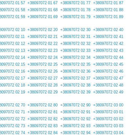
8097072 01 57
+38097072 01 67
+38097072 01 77
+38097072 01 87
8097072 01 58
+38097072 01 68
+38097072 01 78
+38097072 01 88
8097072 01 59
+38097072 01 69
+38097072 01 79
+38097072 01 89
8097072 02 10
+38097072 02 20
+38097072 02 30
+38097072 02 40
8097072 02 11
+38097072 02 21
+38097072 02 31
+38097072 02 41
8097072 02 12
+38097072 02 22
+38097072 02 32
+38097072 02 42
8097072 02 13
+38097072 02 23
+38097072 02 33
+38097072 02 43
8097072 02 14
+38097072 02 24
+38097072 02 34
+38097072 02 44
8097072 02 15
+38097072 02 25
+38097072 02 35
+38097072 02 45
8097072 02 16
+38097072 02 26
+38097072 02 36
+38097072 02 46
8097072 02 17
+38097072 02 27
+38097072 02 37
+38097072 02 47
8097072 02 18
+38097072 02 28
+38097072 02 38
+38097072 02 48
8097072 02 19
+38097072 02 29
+38097072 02 39
+38097072 02 49
8097072 02 70
+38097072 02 80
+38097072 02 90
+38097072 03 00
8097072 02 71
+38097072 02 81
+38097072 02 91
+38097072 03 01
8097072 02 72
+38097072 02 82
+38097072 02 92
+38097072 03 02
8097072 02 73
+38097072 02 83
+38097072 02 93
+38097072 03 03
8097072 02 74
+38097072 02 84
+38097072 02 94
+38097072 03 04