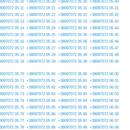
8097072 05 10
+38097072 05 20
+38097072 05 30
+38097072 05 40
8097072 05 11
+38097072 05 21
+38097072 05 31
+38097072 05 41
8097072 05 12
+38097072 05 22
+38097072 05 32
+38097072 05 42
8097072 05 13
+38097072 05 23
+38097072 05 33
+38097072 05 43
8097072 05 14
+38097072 05 24
+38097072 05 34
+38097072 05 44
8097072 05 15
+38097072 05 25
+38097072 05 35
+38097072 05 45
8097072 05 16
+38097072 05 26
+38097072 05 36
+38097072 05 46
8097072 05 17
+38097072 05 27
+38097072 05 37
+38097072 05 47
8097072 05 18
+38097072 05 28
+38097072 05 38
+38097072 05 48
8097072 05 19
+38097072 05 29
+38097072 05 39
+38097072 05 49
8097072 05 70
+38097072 05 80
+38097072 05 90
+38097072 06 00
8097072 05 71
+38097072 05 81
+38097072 05 91
+38097072 06 01
8097072 05 72
+38097072 05 82
+38097072 05 92
+38097072 06 02
8097072 05 73
+38097072 05 83
+38097072 05 93
+38097072 06 03
8097072 05 74
+38097072 05 84
+38097072 05 94
+38097072 06 04
8097072 05 75
+38097072 05 85
+38097072 05 95
+38097072 06 05
8097072 05 76
+38097072 05 86
+38097072 05 96
+38097072 06 06
8097072 05 77
+38097072 05 87
+38097072 05 97
+38097072 06 07
8097072 05 78
+38097072 05 88
+38097072 05 98
+38097072 06 08