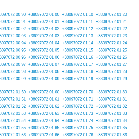
8097072 00 90
+38097072 01 00
+38097072 01 10
+38097072 01 20
8097072 00 91
+38097072 01 01
+38097072 01 11
+38097072 01 21
8097072 00 92
+38097072 01 02
+38097072 01 12
+38097072 01 22
8097072 00 93
+38097072 01 03
+38097072 01 13
+38097072 01 23
8097072 00 94
+38097072 01 04
+38097072 01 14
+38097072 01 24
8097072 00 95
+38097072 01 05
+38097072 01 15
+38097072 01 25
8097072 00 96
+38097072 01 06
+38097072 01 16
+38097072 01 26
8097072 00 97
+38097072 01 07
+38097072 01 17
+38097072 01 27
8097072 00 98
+38097072 01 08
+38097072 01 18
+38097072 01 28
8097072 00 99
+38097072 01 09
+38097072 01 19
+38097072 01 29
8097072 01 50
+38097072 01 60
+38097072 01 70
+38097072 01 80
8097072 01 51
+38097072 01 61
+38097072 01 71
+38097072 01 81
8097072 01 52
+38097072 01 62
+38097072 01 72
+38097072 01 82
8097072 01 53
+38097072 01 63
+38097072 01 73
+38097072 01 83
8097072 01 54
+38097072 01 64
+38097072 01 74
+38097072 01 84
8097072 01 55
+38097072 01 65
+38097072 01 75
+38097072 01 85
8097072 01 56
+38097072 01 66
+38097072 01 76
+38097072 01 86