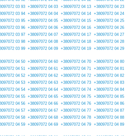
8097072 03 93
+38097072 04 03
+38097072 04 13
+38097072 04 23
8097072 03 94
+38097072 04 04
+38097072 04 14
+38097072 04 24
8097072 03 95
+38097072 04 05
+38097072 04 15
+38097072 04 25
8097072 03 96
+38097072 04 06
+38097072 04 16
+38097072 04 26
8097072 03 97
+38097072 04 07
+38097072 04 17
+38097072 04 27
8097072 03 98
+38097072 04 08
+38097072 04 18
+38097072 04 28
8097072 03 99
+38097072 04 09
+38097072 04 19
+38097072 04 29
8097072 04 50
+38097072 04 60
+38097072 04 70
+38097072 04 80
8097072 04 51
+38097072 04 61
+38097072 04 71
+38097072 04 81
8097072 04 52
+38097072 04 62
+38097072 04 72
+38097072 04 82
8097072 04 53
+38097072 04 63
+38097072 04 73
+38097072 04 83
8097072 04 54
+38097072 04 64
+38097072 04 74
+38097072 04 84
8097072 04 55
+38097072 04 65
+38097072 04 75
+38097072 04 85
8097072 04 56
+38097072 04 66
+38097072 04 76
+38097072 04 86
8097072 04 57
+38097072 04 67
+38097072 04 77
+38097072 04 87
8097072 04 58
+38097072 04 68
+38097072 04 78
+38097072 04 88
8097072 04 59
+38097072 04 69
+38097072 04 79
+38097072 04 89