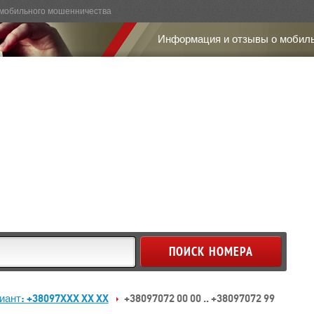
мобильного мошенничества
Информация и отзывы о мобил
иант: +38097XXX XX XX
+38097072 00 00 .. +38097072 99