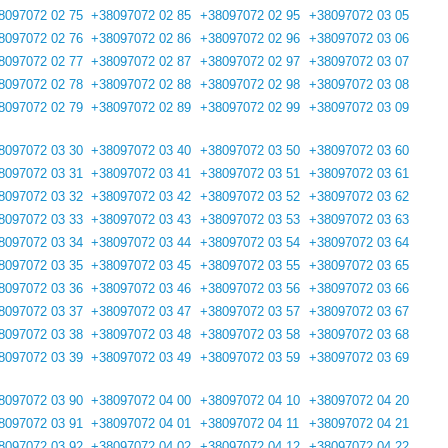
8097072 02 75
+38097072 02 85
+38097072 02 95
+38097072 03 05
8097072 02 76
+38097072 02 86
+38097072 02 96
+38097072 03 06
8097072 02 77
+38097072 02 87
+38097072 02 97
+38097072 03 07
8097072 02 78
+38097072 02 88
+38097072 02 98
+38097072 03 08
8097072 02 79
+38097072 02 89
+38097072 02 99
+38097072 03 09
8097072 03 30
+38097072 03 40
+38097072 03 50
+38097072 03 60
8097072 03 31
+38097072 03 41
+38097072 03 51
+38097072 03 61
8097072 03 32
+38097072 03 42
+38097072 03 52
+38097072 03 62
8097072 03 33
+38097072 03 43
+38097072 03 53
+38097072 03 63
8097072 03 34
+38097072 03 44
+38097072 03 54
+38097072 03 64
8097072 03 35
+38097072 03 45
+38097072 03 55
+38097072 03 65
8097072 03 36
+38097072 03 46
+38097072 03 56
+38097072 03 66
8097072 03 37
+38097072 03 47
+38097072 03 57
+38097072 03 67
8097072 03 38
+38097072 03 48
+38097072 03 58
+38097072 03 68
8097072 03 39
+38097072 03 49
+38097072 03 59
+38097072 03 69
8097072 03 90
+38097072 04 00
+38097072 04 10
+38097072 04 20
8097072 03 91
+38097072 04 01
+38097072 04 11
+38097072 04 21
8097072 03 92
+38097072 04 02
+38097072 04 12
+38097072 04 22