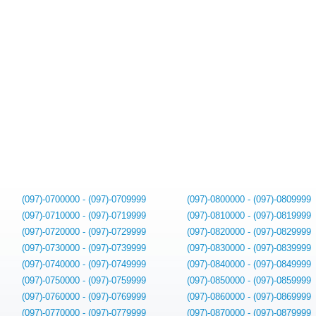
(097)-0700000 - (097)-0709999
(097)-0800000 - (097)-0809999
(097)-0710000 - (097)-0719999
(097)-0810000 - (097)-0819999
(097)-0720000 - (097)-0729999
(097)-0820000 - (097)-0829999
(097)-0730000 - (097)-0739999
(097)-0830000 - (097)-0839999
(097)-0740000 - (097)-0749999
(097)-0840000 - (097)-0849999
(097)-0750000 - (097)-0759999
(097)-0850000 - (097)-0859999
(097)-0760000 - (097)-0769999
(097)-0860000 - (097)-0869999
(097)-0770000 - (097)-0779999
(097)-0870000 - (097)-0879999