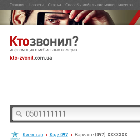
Главная
Новости
Статьи
Способы мобильного мошенничества
Киевстар
Код: 097
Вариант: (097)-XXXXXXX