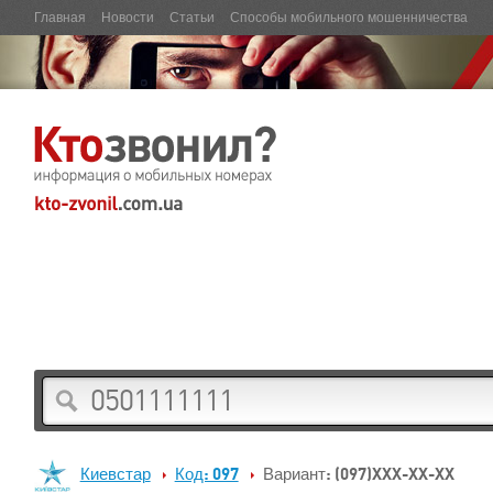
Главная
Новости
Статьи
Способы мобильного мошенничества
Киевстар
Код: 097
Вариант: (097)XXX-XX-XX