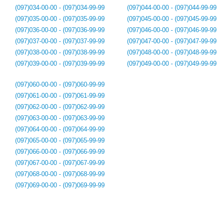
(097)034-00-00 - (097)034-99-99
(097)044-00-00 - (097)044-99-99
(097)035-00-00 - (097)035-99-99
(097)045-00-00 - (097)045-99-99
(097)036-00-00 - (097)036-99-99
(097)046-00-00 - (097)046-99-99
(097)037-00-00 - (097)037-99-99
(097)047-00-00 - (097)047-99-99
(097)038-00-00 - (097)038-99-99
(097)048-00-00 - (097)048-99-99
(097)039-00-00 - (097)039-99-99
(097)049-00-00 - (097)049-99-99
(097)060-00-00 - (097)060-99-99
(097)061-00-00 - (097)061-99-99
(097)062-00-00 - (097)062-99-99
(097)063-00-00 - (097)063-99-99
(097)064-00-00 - (097)064-99-99
(097)065-00-00 - (097)065-99-99
(097)066-00-00 - (097)066-99-99
(097)067-00-00 - (097)067-99-99
(097)068-00-00 - (097)068-99-99
(097)069-00-00 - (097)069-99-99