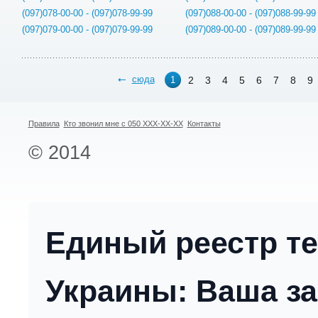
(097)078-00-00 - (097)078-99-99
(097)088-00-00 - (097)088-99-99
(097)079-00-00 - (097)079-99-99
(097)089-00-00 - (097)089-99-99
сюда
2
3
4
5
6
7
8
9
1
Правила
Кто звонил мне с 050 XXX-XX-XX
Контакты
© 2014
Единый реестр т
Украины: Ваша за