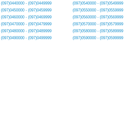
(097)0440000 - (097)0449999
(097)0540000 - (097)0549999
(097)0450000 - (097)0459999
(097)0550000 - (097)0559999
(097)0460000 - (097)0469999
(097)0560000 - (097)0569999
(097)0470000 - (097)0479999
(097)0570000 - (097)0579999
(097)0480000 - (097)0489999
(097)0580000 - (097)0589999
(097)0490000 - (097)0499999
(097)0590000 - (097)0599999