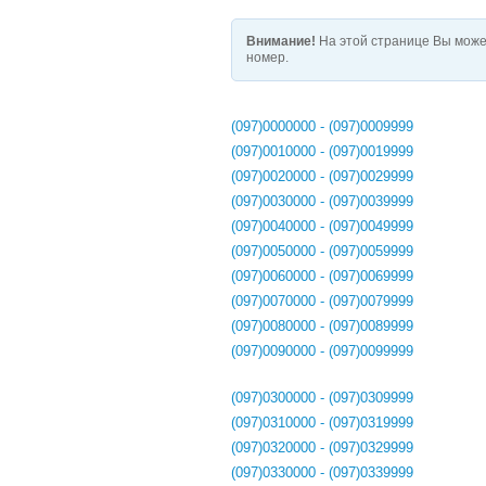
Внимание!
На этой странице Вы може
номер.
(097)0000000 - (097)0009999
(097)0010000 - (097)0019999
(097)0020000 - (097)0029999
(097)0030000 - (097)0039999
(097)0040000 - (097)0049999
(097)0050000 - (097)0059999
(097)0060000 - (097)0069999
(097)0070000 - (097)0079999
(097)0080000 - (097)0089999
(097)0090000 - (097)0099999
(097)0300000 - (097)0309999
(097)0310000 - (097)0319999
(097)0320000 - (097)0329999
(097)0330000 - (097)0339999