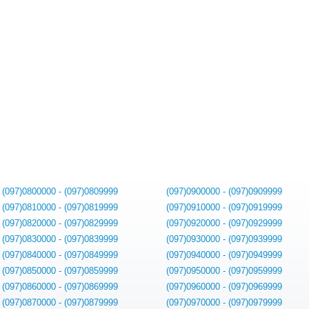
(097)0800000 - (097)0809999
(097)0900000 - (097)0909999
(097)0810000 - (097)0819999
(097)0910000 - (097)0919999
(097)0820000 - (097)0829999
(097)0920000 - (097)0929999
(097)0830000 - (097)0839999
(097)0930000 - (097)0939999
(097)0840000 - (097)0849999
(097)0940000 - (097)0949999
(097)0850000 - (097)0859999
(097)0950000 - (097)0959999
(097)0860000 - (097)0869999
(097)0960000 - (097)0969999
(097)0870000 - (097)0879999
(097)0970000 - (097)0979999