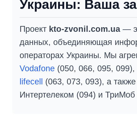
Украины: Ваша за
Проект
kto-zvonil.com.ua
— э
данных, объединяющая инфо
операторах Украины. Мы агре
Vodafone
(050, 066, 095, 099)
lifecell
(063, 073, 093), а так
Интертелеком (094) и ТриМоб 