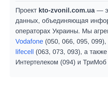
Проект
kto-zvonil.com.ua
— э
данных, объединяющая инфо
операторах Украины. Мы агре
Vodafone
(050, 066, 095, 099)
lifecell
(063, 073, 093), а так
Интертелеком (094) и ТриМоб 