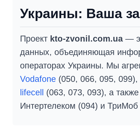
Украины: Ваша за
Проект
kto-zvonil.com.ua
— э
данных, объединяющая инфо
операторах Украины. Мы агре
Vodafone
(050, 066, 095, 099)
lifecell
(063, 073, 093), а так
Интертелеком (094) и ТриМоб 