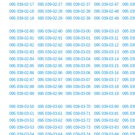
095 039-02-17
095 039-02-27
095 039-02-37
095 039-02-47
095 03
095 039-02-18
095 039-02-28
095 039-02-38
095 039-02-48
095 03
095 039-02-19
095 039-02-29
095 039-02-39
095 039-02-49
095 03
095 039-02-80
095 039-02-90
095 039-03-00
095 039-03-10
095 03
095 039-02-81
095 039-02-91
095 039-03-01
095 039-03-11
095 03
095 039-02-82
095 039-02-92
095 039-03-02
095 039-03-12
095 03
095 039-02-83
095 039-02-93
095 039-03-03
095 039-03-13
095 03
095 039-02-84
095 039-02-94
095 039-03-04
095 039-03-14
095 03
095 039-02-85
095 039-02-95
095 039-03-05
095 039-03-15
095 03
095 039-02-86
095 039-02-96
095 039-03-06
095 039-03-16
095 03
095 039-02-87
095 039-02-97
095 039-03-07
095 039-03-17
095 03
095 039-02-88
095 039-02-98
095 039-03-08
095 039-03-18
095 03
095 039-02-89
095 039-02-99
095 039-03-09
095 039-03-19
095 03
095 039-03-50
095 039-03-60
095 039-03-70
095 039-03-80
095 03
095 039-03-51
095 039-03-61
095 039-03-71
095 039-03-81
095 03
095 039-03-52
095 039-03-62
095 039-03-72
095 039-03-82
095 03
095 039-03-53
095 039-03-63
095 039-03-73
095 039-03-83
095 03
095 039-03-54
095 039-03-64
095 039-03-74
095 039-03-84
095 03