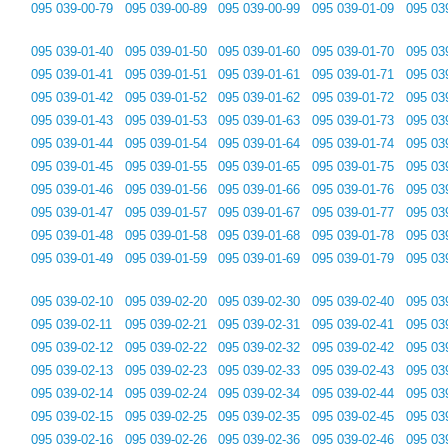
095 039-00-79
095 039-00-89
095 039-00-99
095 039-01-09
095 03
095 039-01-40
095 039-01-50
095 039-01-60
095 039-01-70
095 03
095 039-01-41
095 039-01-51
095 039-01-61
095 039-01-71
095 03
095 039-01-42
095 039-01-52
095 039-01-62
095 039-01-72
095 03
095 039-01-43
095 039-01-53
095 039-01-63
095 039-01-73
095 03
095 039-01-44
095 039-01-54
095 039-01-64
095 039-01-74
095 03
095 039-01-45
095 039-01-55
095 039-01-65
095 039-01-75
095 03
095 039-01-46
095 039-01-56
095 039-01-66
095 039-01-76
095 03
095 039-01-47
095 039-01-57
095 039-01-67
095 039-01-77
095 03
095 039-01-48
095 039-01-58
095 039-01-68
095 039-01-78
095 03
095 039-01-49
095 039-01-59
095 039-01-69
095 039-01-79
095 03
095 039-02-10
095 039-02-20
095 039-02-30
095 039-02-40
095 03
095 039-02-11
095 039-02-21
095 039-02-31
095 039-02-41
095 03
095 039-02-12
095 039-02-22
095 039-02-32
095 039-02-42
095 03
095 039-02-13
095 039-02-23
095 039-02-33
095 039-02-43
095 03
095 039-02-14
095 039-02-24
095 039-02-34
095 039-02-44
095 03
095 039-02-15
095 039-02-25
095 039-02-35
095 039-02-45
095 03
095 039-02-16
095 039-02-26
095 039-02-36
095 039-02-46
095 03