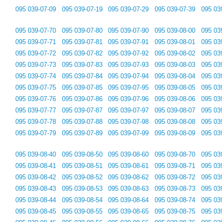
095 039-07-09
095 039-07-19
095 039-07-29
095 039-07-39
095 03
095 039-07-70
095 039-07-80
095 039-07-90
095 039-08-00
095 03
095 039-07-71
095 039-07-81
095 039-07-91
095 039-08-01
095 03
095 039-07-72
095 039-07-82
095 039-07-92
095 039-08-02
095 03
095 039-07-73
095 039-07-83
095 039-07-93
095 039-08-03
095 03
095 039-07-74
095 039-07-84
095 039-07-94
095 039-08-04
095 03
095 039-07-75
095 039-07-85
095 039-07-95
095 039-08-05
095 03
095 039-07-76
095 039-07-86
095 039-07-96
095 039-08-06
095 03
095 039-07-77
095 039-07-87
095 039-07-97
095 039-08-07
095 03
095 039-07-78
095 039-07-88
095 039-07-98
095 039-08-08
095 03
095 039-07-79
095 039-07-89
095 039-07-99
095 039-08-09
095 03
095 039-08-40
095 039-08-50
095 039-08-60
095 039-08-70
095 03
095 039-08-41
095 039-08-51
095 039-08-61
095 039-08-71
095 03
095 039-08-42
095 039-08-52
095 039-08-62
095 039-08-72
095 03
095 039-08-43
095 039-08-53
095 039-08-63
095 039-08-73
095 03
095 039-08-44
095 039-08-54
095 039-08-64
095 039-08-74
095 03
095 039-08-45
095 039-08-55
095 039-08-65
095 039-08-75
095 03