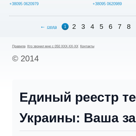
+38095 0620979
+38095 0620989
2
3
4
5
6
7
8
1
сюда
Правила
Кто звонил мне с 050 XXX-XX-XX
Контакты
© 2014
Единый реестр т
Украины: Ваша за