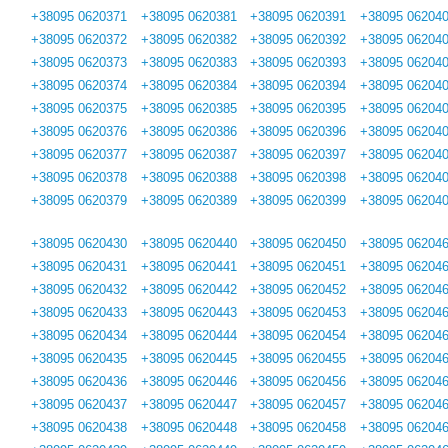
+38095 0620371
+38095 0620381
+38095 0620391
+38095 06204
+38095 0620372
+38095 0620382
+38095 0620392
+38095 06204
+38095 0620373
+38095 0620383
+38095 0620393
+38095 06204
+38095 0620374
+38095 0620384
+38095 0620394
+38095 06204
+38095 0620375
+38095 0620385
+38095 0620395
+38095 06204
+38095 0620376
+38095 0620386
+38095 0620396
+38095 06204
+38095 0620377
+38095 0620387
+38095 0620397
+38095 06204
+38095 0620378
+38095 0620388
+38095 0620398
+38095 06204
+38095 0620379
+38095 0620389
+38095 0620399
+38095 06204
+38095 0620430
+38095 0620440
+38095 0620450
+38095 06204
+38095 0620431
+38095 0620441
+38095 0620451
+38095 06204
+38095 0620432
+38095 0620442
+38095 0620452
+38095 06204
+38095 0620433
+38095 0620443
+38095 0620453
+38095 06204
+38095 0620434
+38095 0620444
+38095 0620454
+38095 06204
+38095 0620435
+38095 0620445
+38095 0620455
+38095 06204
+38095 0620436
+38095 0620446
+38095 0620456
+38095 06204
+38095 0620437
+38095 0620447
+38095 0620457
+38095 06204
+38095 0620438
+38095 0620448
+38095 0620458
+38095 06204