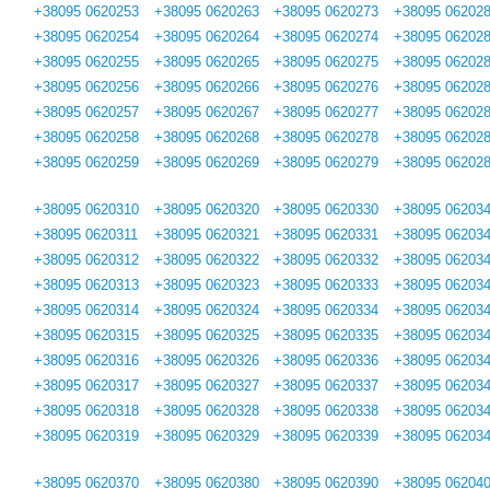
+38095 0620253
+38095 0620263
+38095 0620273
+38095 06202
+38095 0620254
+38095 0620264
+38095 0620274
+38095 06202
+38095 0620255
+38095 0620265
+38095 0620275
+38095 06202
+38095 0620256
+38095 0620266
+38095 0620276
+38095 06202
+38095 0620257
+38095 0620267
+38095 0620277
+38095 06202
+38095 0620258
+38095 0620268
+38095 0620278
+38095 06202
+38095 0620259
+38095 0620269
+38095 0620279
+38095 06202
+38095 0620310
+38095 0620320
+38095 0620330
+38095 06203
+38095 0620311
+38095 0620321
+38095 0620331
+38095 06203
+38095 0620312
+38095 0620322
+38095 0620332
+38095 06203
+38095 0620313
+38095 0620323
+38095 0620333
+38095 06203
+38095 0620314
+38095 0620324
+38095 0620334
+38095 06203
+38095 0620315
+38095 0620325
+38095 0620335
+38095 06203
+38095 0620316
+38095 0620326
+38095 0620336
+38095 06203
+38095 0620317
+38095 0620327
+38095 0620337
+38095 06203
+38095 0620318
+38095 0620328
+38095 0620338
+38095 06203
+38095 0620319
+38095 0620329
+38095 0620339
+38095 06203
+38095 0620370
+38095 0620380
+38095 0620390
+38095 06204