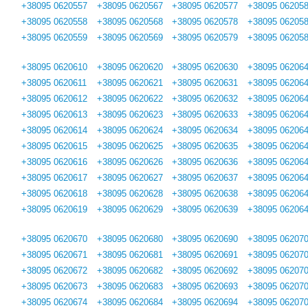
+38095 0620557
+38095 0620567
+38095 0620577
+38095 06205
+38095 0620558
+38095 0620568
+38095 0620578
+38095 06205
+38095 0620559
+38095 0620569
+38095 0620579
+38095 06205
+38095 0620610
+38095 0620620
+38095 0620630
+38095 06206
+38095 0620611
+38095 0620621
+38095 0620631
+38095 06206
+38095 0620612
+38095 0620622
+38095 0620632
+38095 06206
+38095 0620613
+38095 0620623
+38095 0620633
+38095 06206
+38095 0620614
+38095 0620624
+38095 0620634
+38095 06206
+38095 0620615
+38095 0620625
+38095 0620635
+38095 06206
+38095 0620616
+38095 0620626
+38095 0620636
+38095 06206
+38095 0620617
+38095 0620627
+38095 0620637
+38095 06206
+38095 0620618
+38095 0620628
+38095 0620638
+38095 06206
+38095 0620619
+38095 0620629
+38095 0620639
+38095 06206
+38095 0620670
+38095 0620680
+38095 0620690
+38095 06207
+38095 0620671
+38095 0620681
+38095 0620691
+38095 06207
+38095 0620672
+38095 0620682
+38095 0620692
+38095 06207
+38095 0620673
+38095 0620683
+38095 0620693
+38095 06207
+38095 0620674
+38095 0620684
+38095 0620694
+38095 06207