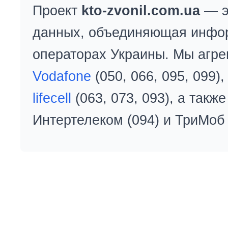
Проект
kto-zvonil.com.ua
— э
данных, объединяющая инфо
операторах Украины. Мы агре
Vodafone
(050, 066, 095, 099)
lifecell
(063, 073, 093), а так
Интертелеком (094) и ТриМоб 