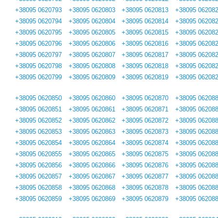
+38095 0620793
+38095 0620803
+38095 0620813
+38095 06208
+38095 0620794
+38095 0620804
+38095 0620814
+38095 06208
+38095 0620795
+38095 0620805
+38095 0620815
+38095 06208
+38095 0620796
+38095 0620806
+38095 0620816
+38095 06208
+38095 0620797
+38095 0620807
+38095 0620817
+38095 06208
+38095 0620798
+38095 0620808
+38095 0620818
+38095 06208
+38095 0620799
+38095 0620809
+38095 0620819
+38095 06208
+38095 0620850
+38095 0620860
+38095 0620870
+38095 06208
+38095 0620851
+38095 0620861
+38095 0620871
+38095 06208
+38095 0620852
+38095 0620862
+38095 0620872
+38095 06208
+38095 0620853
+38095 0620863
+38095 0620873
+38095 06208
+38095 0620854
+38095 0620864
+38095 0620874
+38095 06208
+38095 0620855
+38095 0620865
+38095 0620875
+38095 06208
+38095 0620856
+38095 0620866
+38095 0620876
+38095 06208
+38095 0620857
+38095 0620867
+38095 0620877
+38095 06208
+38095 0620858
+38095 0620868
+38095 0620878
+38095 06208
+38095 0620859
+38095 0620869
+38095 0620879
+38095 06208