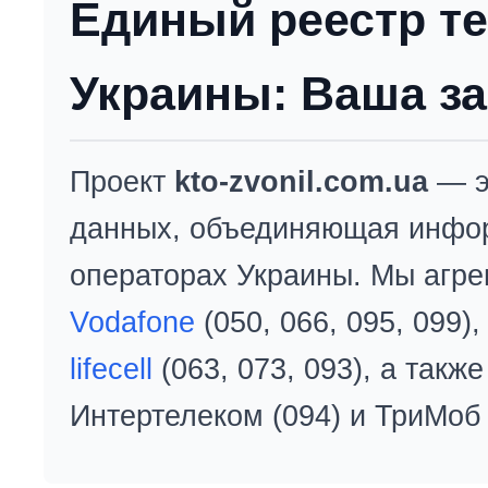
Единый реестр т
Украины: Ваша за
Проект
kto-zvonil.com.ua
— э
данных, объединяющая инфо
операторах Украины. Мы агре
Vodafone
(050, 066, 095, 099)
lifecell
(063, 073, 093), а так
Интертелеком (094) и ТриМоб 