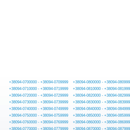
+38094-0700000 - +38094-0709999
+38094-0800000 - +38094-08099
+38094-0710000 - +38094-0719999
+38094-0810000 - +38094-08199
+38094-0720000 - +38094-0729999
+38094-0820000 - +38094-08299
+38094-0730000 - +38094-0739999
+38094-0830000 - +38094-08399
+38094-0740000 - +38094-0749999
+38094-0840000 - +38094-08499
+38094-0750000 - +38094-0759999
+38094-0850000 - +38094-08599
+38094-0760000 - +38094-0769999
+38094-0860000 - +38094-08699
+38094-0770000 - +38094-0779999
+38094-0870000 - +38094-08799