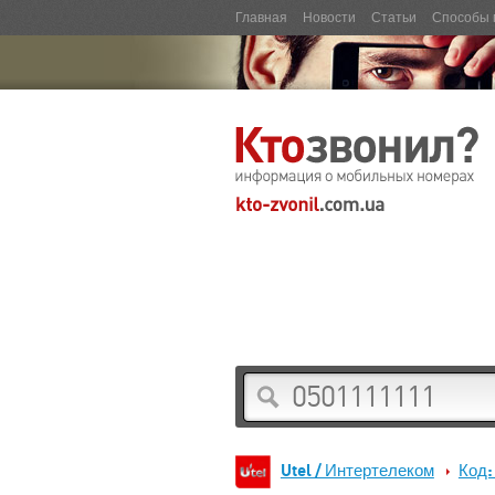
Главная
Новости
Статьи
Способы 
Utel / Интертелеком
Код: