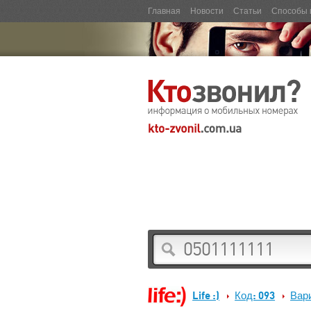
Главная
Новости
Статьи
Способы 
Life :)
Код: 093
Вар