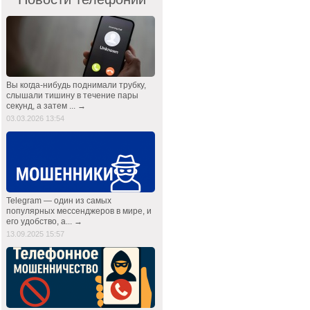
Вы когда-нибудь поднимали трубку,
слышали тишину в течение пары
секунд, а затем ... →
03.03.2026 13:54
Telegram — один из самых
популярных мессенджеров в мире, и
его удобство, а... →
13.09.2025 15:57