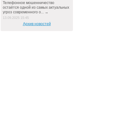
Телефонное мошенничество
остаётся одной из самых актуальных
угроз современного о... →
13.09.2025 15:45
Архив новостей