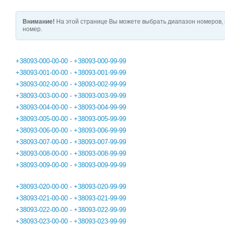
Внимание!
На этой странице Вы можете выбрать диапазон номеров, 
номер.
+38093-000-00-00 - +38093-000-99-99
+38093-001-00-00 - +38093-001-99-99
+38093-002-00-00 - +38093-002-99-99
+38093-003-00-00 - +38093-003-99-99
+38093-004-00-00 - +38093-004-99-99
+38093-005-00-00 - +38093-005-99-99
+38093-006-00-00 - +38093-006-99-99
+38093-007-00-00 - +38093-007-99-99
+38093-008-00-00 - +38093-008-99-99
+38093-009-00-00 - +38093-009-99-99
+38093-020-00-00 - +38093-020-99-99
+38093-021-00-00 - +38093-021-99-99
+38093-022-00-00 - +38093-022-99-99
+38093-023-00-00 - +38093-023-99-99