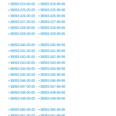
+38093-024-00-00 - +38093-024-99-99
+38093-025-00-00 - +38093-025-99-99
+38093-026-00-00 - +38093-026-99-99
+38093-027-00-00 - +38093-027-99-99
+38093-028-00-00 - +38093-028-99-99
+38093-029-00-00 - +38093-029-99-99
+38093-040-00-00 - +38093-040-99-99
+38093-041-00-00 - +38093-041-99-99
+38093-042-00-00 - +38093-042-99-99
+38093-043-00-00 - +38093-043-99-99
+38093-044-00-00 - +38093-044-99-99
+38093-045-00-00 - +38093-045-99-99
+38093-046-00-00 - +38093-046-99-99
+38093-047-00-00 - +38093-047-99-99
+38093-048-00-00 - +38093-048-99-99
+38093-049-00-00 - +38093-049-99-99
+38093-060-00-00 - +38093-060-99-99
+38093-061-00-00 - +38093-061-99-99