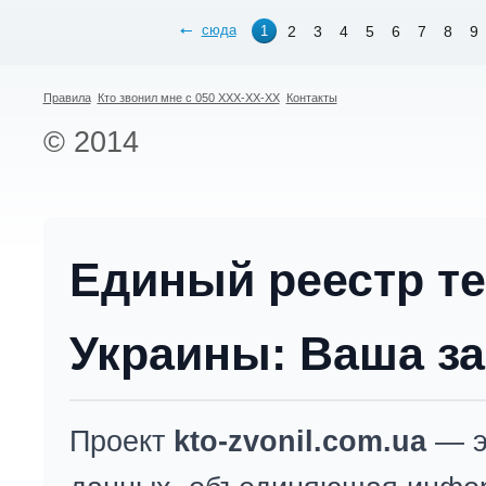
сюда
2
3
4
5
6
7
8
9
1
Правила
Кто звонил мне с 050 XXX-XX-XX
Контакты
© 2014
Единый реестр т
Украины: Ваша за
Проект
kto-zvonil.com.ua
— э