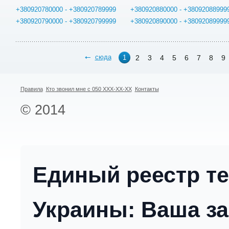
+380920780000 - +380920789999
+380920880000 - +38092088999
+380920790000 - +380920799999
+380920890000 - +38092089999
сюда
2
3
4
5
6
7
8
9
1
Правила
Кто звонил мне с 050 XXX-XX-XX
Контакты
© 2014
Единый реестр т
Украины: Ваша за