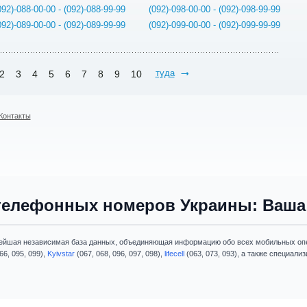
092)-088-00-00 - (092)-088-99-99
(092)-098-00-00 - (092)-098-99-99
092)-089-00-00 - (092)-089-99-99
(092)-099-00-00 - (092)-099-99-99
туда
2
3
4
5
6
7
8
9
10
Контакты
телефонных номеров Украины: Ваша 
ейшая независимая база данных, объединяющая информацию обо всех мобильных опе
66, 095, 099),
Kyivstar
(067, 068, 096, 097, 098),
lifecell
(063, 073, 093), а также специал