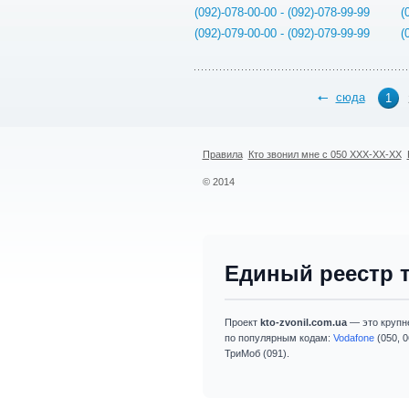
(092)-078-00-00 - (092)-078-99-99
(
(092)-079-00-00 - (092)-079-99-99
(
сюда
1
Правила
Кто звонил мне с 050 XXX-XX-XX
© 2014
Единый реестр 
Проект
kto-zvonil.com.ua
— это крупн
по популярным кодам:
Vodafone
(050, 0
ТриМоб (091).