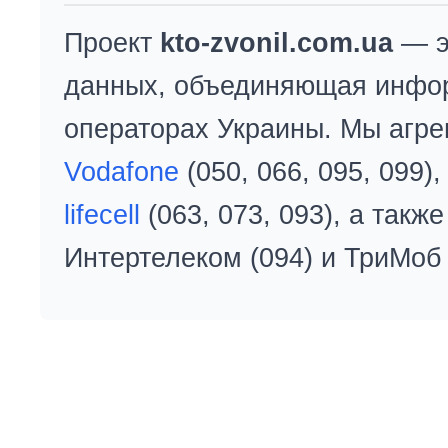
Проект
kto-zvonil.com.ua
— э
данных, объединяющая инфо
операторах Украины. Мы агре
Vodafone
(050, 066, 095, 099)
lifecell
(063, 073, 093), а так
Интертелеком (094) и ТриМоб 