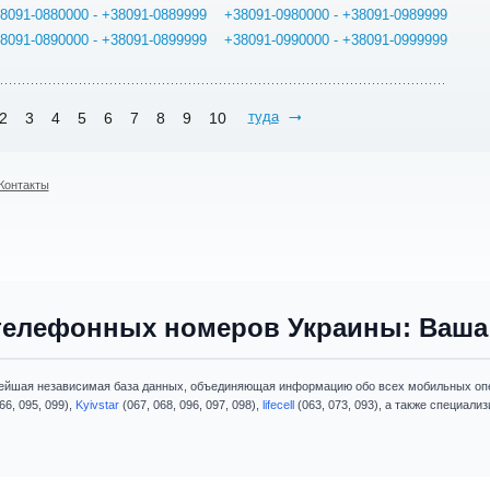
8091-0880000 - +38091-0889999
+38091-0980000 - +38091-0989999
8091-0890000 - +38091-0899999
+38091-0990000 - +38091-0999999
туда
2
3
4
5
6
7
8
9
10
Контакты
телефонных номеров Украины: Ваша 
ейшая независимая база данных, объединяющая информацию обо всех мобильных опе
66, 095, 099),
Kyivstar
(067, 068, 096, 097, 098),
lifecell
(063, 073, 093), а также специал