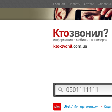
Главная
Новости
Статьи
Способы 
Utel / Интертелеком
Код: