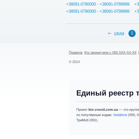
+38091-0780000 - +38091-0789999
+3
+38091-0790000 - +38091-0799999
+3
сюда
1
Правила
Кто звонил мне с 050 XXX-XX-XX
© 2014
Единый реестр 
Проект
kto-zvonil.com.ua
— это крупн
по популярным кодам:
Vodafone
(050, 0
ТриМоб (091).