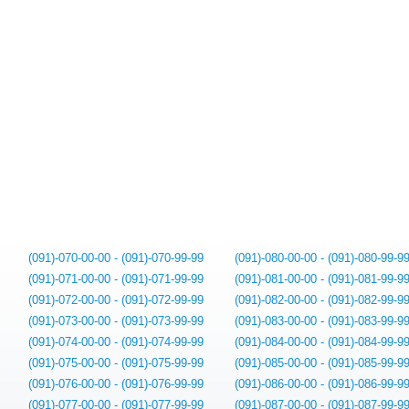
(091)-070-00-00 - (091)-070-99-99
(091)-080-00-00 - (091)-080-99-9
(091)-071-00-00 - (091)-071-99-99
(091)-081-00-00 - (091)-081-99-9
(091)-072-00-00 - (091)-072-99-99
(091)-082-00-00 - (091)-082-99-9
(091)-073-00-00 - (091)-073-99-99
(091)-083-00-00 - (091)-083-99-9
(091)-074-00-00 - (091)-074-99-99
(091)-084-00-00 - (091)-084-99-9
(091)-075-00-00 - (091)-075-99-99
(091)-085-00-00 - (091)-085-99-9
(091)-076-00-00 - (091)-076-99-99
(091)-086-00-00 - (091)-086-99-9
(091)-077-00-00 - (091)-077-99-99
(091)-087-00-00 - (091)-087-99-9