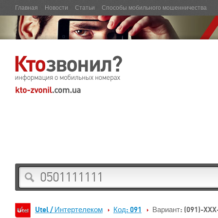
Главная
Новости
Статьи
Способы мобильного мошенничества
Utel / Интертелеком
Код: 091
Вариант: (091)-XXX