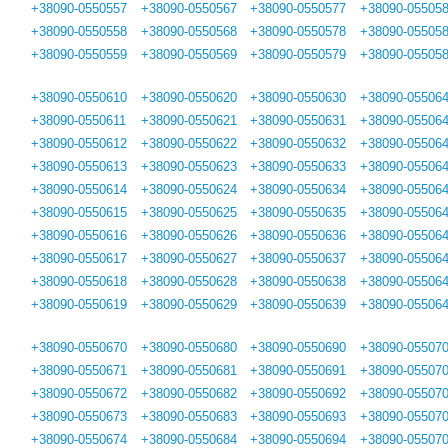
+38090-0550557
+38090-0550567
+38090-0550577
+38090-05505
+38090-0550558
+38090-0550568
+38090-0550578
+38090-05505
+38090-0550559
+38090-0550569
+38090-0550579
+38090-05505
+38090-0550610
+38090-0550620
+38090-0550630
+38090-05506
+38090-0550611
+38090-0550621
+38090-0550631
+38090-05506
+38090-0550612
+38090-0550622
+38090-0550632
+38090-05506
+38090-0550613
+38090-0550623
+38090-0550633
+38090-05506
+38090-0550614
+38090-0550624
+38090-0550634
+38090-05506
+38090-0550615
+38090-0550625
+38090-0550635
+38090-05506
+38090-0550616
+38090-0550626
+38090-0550636
+38090-05506
+38090-0550617
+38090-0550627
+38090-0550637
+38090-05506
+38090-0550618
+38090-0550628
+38090-0550638
+38090-05506
+38090-0550619
+38090-0550629
+38090-0550639
+38090-05506
+38090-0550670
+38090-0550680
+38090-0550690
+38090-05507
+38090-0550671
+38090-0550681
+38090-0550691
+38090-05507
+38090-0550672
+38090-0550682
+38090-0550692
+38090-05507
+38090-0550673
+38090-0550683
+38090-0550693
+38090-05507
+38090-0550674
+38090-0550684
+38090-0550694
+38090-05507