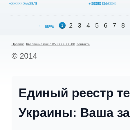
+38090-0550979
+38090-0550989
2
3
4
5
6
7
8
1
сюда
Правила
Кто звонил мне с 050 XXX-XX-XX
Контакты
© 2014
Единый реестр т
Украины: Ваша за