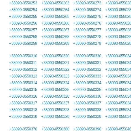
+38090-0550253
+38090-0550263
+38090-0550273
+38090-05502
+38090-0550254
+38090-0550264
+38090-0550274
+38090-05502
+38090-0550255
+38090-0550265
+38090-0550275
+38090-05502
+38090-0550256
+38090-0550266
+38090-0550276
+38090-05502
+38090-0550257
+38090-0550267
+38090-0550277
+38090-05502
+38090-0550258
+38090-0550268
+38090-0550278
+38090-05502
+38090-0550259
+38090-0550269
+38090-0550279
+38090-05502
+38090-0550310
+38090-0550320
+38090-0550330
+38090-05503
+38090-0550311
+38090-0550321
+38090-0550331
+38090-05503
+38090-0550312
+38090-0550322
+38090-0550332
+38090-05503
+38090-0550313
+38090-0550323
+38090-0550333
+38090-05503
+38090-0550314
+38090-0550324
+38090-0550334
+38090-05503
+38090-0550315
+38090-0550325
+38090-0550335
+38090-05503
+38090-0550316
+38090-0550326
+38090-0550336
+38090-05503
+38090-0550317
+38090-0550327
+38090-0550337
+38090-05503
+38090-0550318
+38090-0550328
+38090-0550338
+38090-05503
+38090-0550319
+38090-0550329
+38090-0550339
+38090-05503
+38090-0550370
+38090-0550380
+38090-0550390
+38090-05504