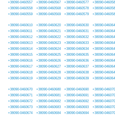
+38090-0460557
+38090-0460567
+38090-0460577
+38090-04605
+38090-0460558
+38090-0460568
+38090-0460578
+38090-04605
+38090-0460559
+38090-0460569
+38090-0460579
+38090-04605
+38090-0460610
+38090-0460620
+38090-0460630
+38090-04606
+38090-0460611
+38090-0460621
+38090-0460631
+38090-04606
+38090-0460612
+38090-0460622
+38090-0460632
+38090-04606
+38090-0460613
+38090-0460623
+38090-0460633
+38090-04606
+38090-0460614
+38090-0460624
+38090-0460634
+38090-04606
+38090-0460615
+38090-0460625
+38090-0460635
+38090-04606
+38090-0460616
+38090-0460626
+38090-0460636
+38090-04606
+38090-0460617
+38090-0460627
+38090-0460637
+38090-04606
+38090-0460618
+38090-0460628
+38090-0460638
+38090-04606
+38090-0460619
+38090-0460629
+38090-0460639
+38090-04606
+38090-0460670
+38090-0460680
+38090-0460690
+38090-04607
+38090-0460671
+38090-0460681
+38090-0460691
+38090-04607
+38090-0460672
+38090-0460682
+38090-0460692
+38090-04607
+38090-0460673
+38090-0460683
+38090-0460693
+38090-04607
+38090-0460674
+38090-0460684
+38090-0460694
+38090-04607