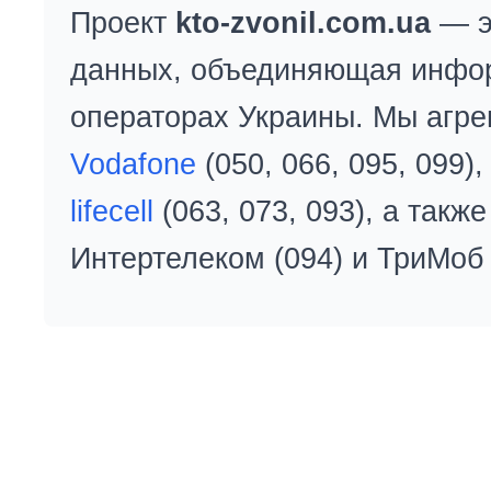
Проект
kto-zvonil.com.ua
— э
данных, объединяющая инфо
операторах Украины. Мы агре
Vodafone
(050, 066, 095, 099)
lifecell
(063, 073, 093), а так
Интертелеком (094) и ТриМоб 