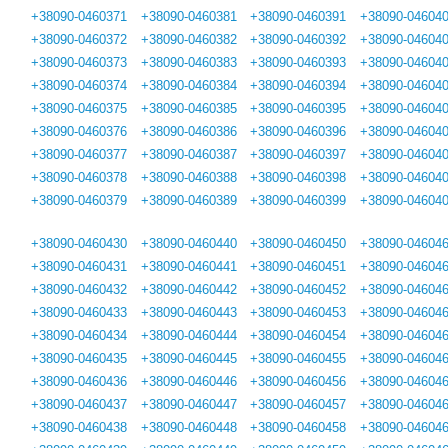
+38090-0460371
+38090-0460381
+38090-0460391
+38090-04604
+38090-0460372
+38090-0460382
+38090-0460392
+38090-04604
+38090-0460373
+38090-0460383
+38090-0460393
+38090-04604
+38090-0460374
+38090-0460384
+38090-0460394
+38090-04604
+38090-0460375
+38090-0460385
+38090-0460395
+38090-04604
+38090-0460376
+38090-0460386
+38090-0460396
+38090-04604
+38090-0460377
+38090-0460387
+38090-0460397
+38090-04604
+38090-0460378
+38090-0460388
+38090-0460398
+38090-04604
+38090-0460379
+38090-0460389
+38090-0460399
+38090-04604
+38090-0460430
+38090-0460440
+38090-0460450
+38090-04604
+38090-0460431
+38090-0460441
+38090-0460451
+38090-04604
+38090-0460432
+38090-0460442
+38090-0460452
+38090-04604
+38090-0460433
+38090-0460443
+38090-0460453
+38090-04604
+38090-0460434
+38090-0460444
+38090-0460454
+38090-04604
+38090-0460435
+38090-0460445
+38090-0460455
+38090-04604
+38090-0460436
+38090-0460446
+38090-0460456
+38090-04604
+38090-0460437
+38090-0460447
+38090-0460457
+38090-04604
+38090-0460438
+38090-0460448
+38090-0460458
+38090-04604