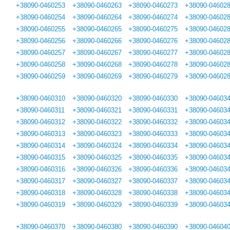
+38090-0460253
+38090-0460263
+38090-0460273
+38090-04602
+38090-0460254
+38090-0460264
+38090-0460274
+38090-04602
+38090-0460255
+38090-0460265
+38090-0460275
+38090-04602
+38090-0460256
+38090-0460266
+38090-0460276
+38090-04602
+38090-0460257
+38090-0460267
+38090-0460277
+38090-04602
+38090-0460258
+38090-0460268
+38090-0460278
+38090-04602
+38090-0460259
+38090-0460269
+38090-0460279
+38090-04602
+38090-0460310
+38090-0460320
+38090-0460330
+38090-04603
+38090-0460311
+38090-0460321
+38090-0460331
+38090-04603
+38090-0460312
+38090-0460322
+38090-0460332
+38090-04603
+38090-0460313
+38090-0460323
+38090-0460333
+38090-04603
+38090-0460314
+38090-0460324
+38090-0460334
+38090-04603
+38090-0460315
+38090-0460325
+38090-0460335
+38090-04603
+38090-0460316
+38090-0460326
+38090-0460336
+38090-04603
+38090-0460317
+38090-0460327
+38090-0460337
+38090-04603
+38090-0460318
+38090-0460328
+38090-0460338
+38090-04603
+38090-0460319
+38090-0460329
+38090-0460339
+38090-04603
+38090-0460370
+38090-0460380
+38090-0460390
+38090-04604