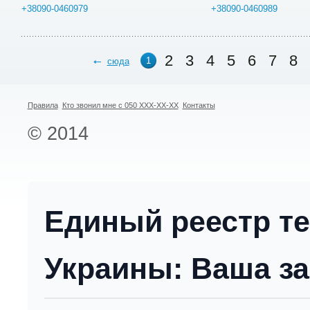
+38090-0460979
+38090-0460989
2
3
4
5
6
7
8
1
сюда
Правила
Кто звонил мне с 050 XXX-XX-XX
Контакты
© 2014
Единый реестр т
Украины: Ваша за