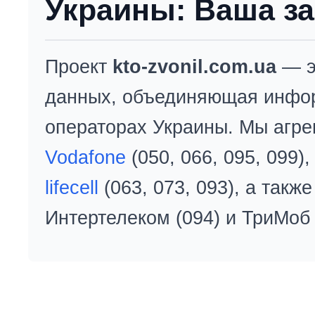
Украины: Ваша за
Проект
kto-zvonil.com.ua
— э
данных, объединяющая инфо
операторах Украины. Мы агре
Vodafone
(050, 066, 095, 099)
lifecell
(063, 073, 093), а так
Интертелеком (094) и ТриМоб 