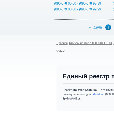
(090)078 00 00 - (090)078 99 99
(090)079 00 00 - (090)079 99 99
сюда
1
Правила
Кто звонил мне с 050 XXX-XX-XX
© 2014
Единый реестр 
Проект
kto-zvonil.com.ua
— это крупн
по популярным кодам:
Vodafone
(050, 0
ТриМоб (091).