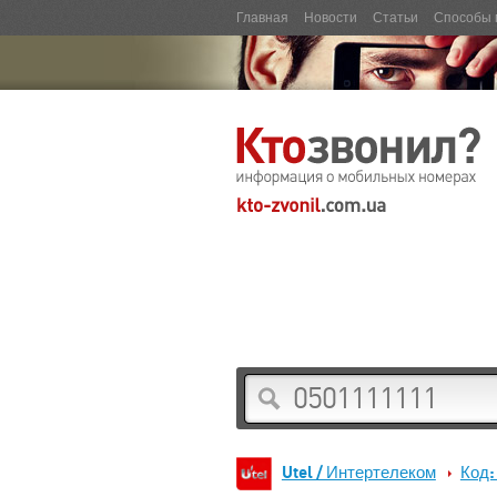
Главная
Новости
Статьи
Способы 
Utel / Интертелеком
Код: