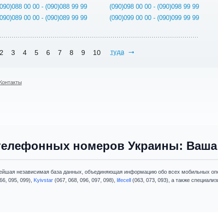
(090)088 00 00 - (090)088 99 99
(090)098 00 00 - (090)098 99 99
(090)089 00 00 - (090)089 99 99
(090)099 00 00 - (090)099 99 99
туда
2
3
4
5
6
7
8
9
10
Контакты
телефонных номеров Украины: Ваша 
ейшая независимая база данных, объединяющая информацию обо всех мобильных опе
66, 095, 099),
Kyivstar
(067, 068, 096, 097, 098),
lifecell
(063, 073, 093), а также специал