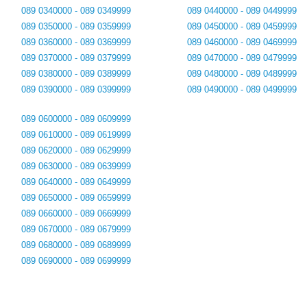
089 0340000 - 089 0349999
089 0440000 - 089 0449999
089 0350000 - 089 0359999
089 0450000 - 089 0459999
089 0360000 - 089 0369999
089 0460000 - 089 0469999
089 0370000 - 089 0379999
089 0470000 - 089 0479999
089 0380000 - 089 0389999
089 0480000 - 089 0489999
089 0390000 - 089 0399999
089 0490000 - 089 0499999
089 0600000 - 089 0609999
089 0610000 - 089 0619999
089 0620000 - 089 0629999
089 0630000 - 089 0639999
089 0640000 - 089 0649999
089 0650000 - 089 0659999
089 0660000 - 089 0669999
089 0670000 - 089 0679999
089 0680000 - 089 0689999
089 0690000 - 089 0699999