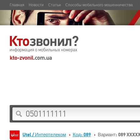
Главная
Новости
Статьи
Способы мобильного мошенничества
Utel / Интертелеком
Код: 089
Вариант: 089 XXXX