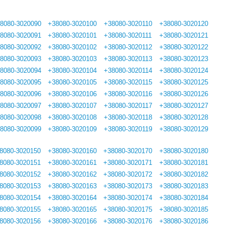
8080-3020090
+38080-3020100
+38080-3020110
+38080-3020120
8080-3020091
+38080-3020101
+38080-3020111
+38080-3020121
8080-3020092
+38080-3020102
+38080-3020112
+38080-3020122
8080-3020093
+38080-3020103
+38080-3020113
+38080-3020123
8080-3020094
+38080-3020104
+38080-3020114
+38080-3020124
8080-3020095
+38080-3020105
+38080-3020115
+38080-3020125
8080-3020096
+38080-3020106
+38080-3020116
+38080-3020126
8080-3020097
+38080-3020107
+38080-3020117
+38080-3020127
8080-3020098
+38080-3020108
+38080-3020118
+38080-3020128
8080-3020099
+38080-3020109
+38080-3020119
+38080-3020129
8080-3020150
+38080-3020160
+38080-3020170
+38080-3020180
8080-3020151
+38080-3020161
+38080-3020171
+38080-3020181
8080-3020152
+38080-3020162
+38080-3020172
+38080-3020182
8080-3020153
+38080-3020163
+38080-3020173
+38080-3020183
8080-3020154
+38080-3020164
+38080-3020174
+38080-3020184
8080-3020155
+38080-3020165
+38080-3020175
+38080-3020185
8080-3020156
+38080-3020166
+38080-3020176
+38080-3020186