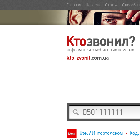
Главная
Новости
Статьи
Способы 
Utel / Интертелеком
Код: