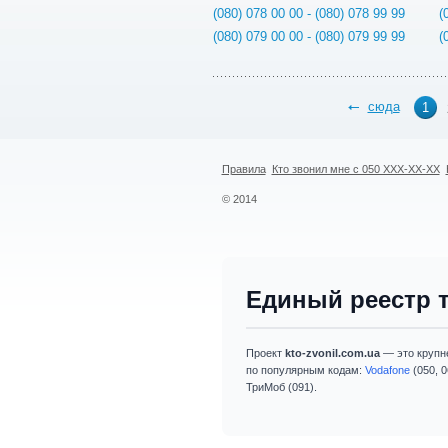
(080) 078 00 00 - (080) 078 99 99
(
(080) 079 00 00 - (080) 079 99 99
(
сюда
1
Правила
Кто звонил мне с 050 XXX-XX-XX
© 2014
Единый реестр 
Проект
kto-zvonil.com.ua
— это крупн
по популярным кодам:
Vodafone
(050, 0
ТриМоб (091).