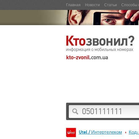
Главная
Новости
Статьи
Способы 
Utel / Интертелеком
Код: