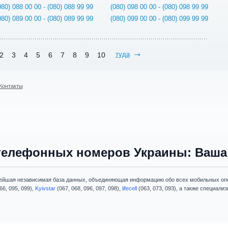
080) 088 00 00 - (080) 088 99 99
(080) 098 00 00 - (080) 098 99 99
080) 089 00 00 - (080) 089 99 99
(080) 099 00 00 - (080) 099 99 99
туда
2
3
4
5
6
7
8
9
10
Контакты
телефонных номеров Украины: Ваша 
ейшая независимая база данных, объединяющая информацию обо всех мобильных опе
66, 095, 099),
Kyivstar
(067, 068, 096, 097, 098),
lifecell
(063, 073, 093), а также специал