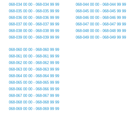
068-034 00 00 - 068-034 99 99
068-044 00 00 - 068-044 99 99
068-035 00 00 - 068-035 99 99
068-045 00 00 - 068-045 99 99
068-036 00 00 - 068-036 99 99
068-046 00 00 - 068-046 99 99
068-037 00 00 - 068-037 99 99
068-047 00 00 - 068-047 99 99
068-038 00 00 - 068-038 99 99
068-048 00 00 - 068-048 99 99
068-039 00 00 - 068-039 99 99
068-049 00 00 - 068-049 99 99
068-060 00 00 - 068-060 99 99
068-061 00 00 - 068-061 99 99
068-062 00 00 - 068-062 99 99
068-063 00 00 - 068-063 99 99
068-064 00 00 - 068-064 99 99
068-065 00 00 - 068-065 99 99
068-066 00 00 - 068-066 99 99
068-067 00 00 - 068-067 99 99
068-068 00 00 - 068-068 99 99
068-069 00 00 - 068-069 99 99