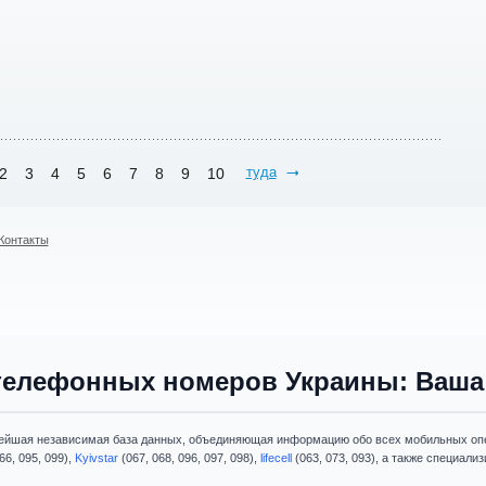
туда
2
3
4
5
6
7
8
9
10
Контакты
телефонных номеров Украины: Ваша 
ейшая независимая база данных, объединяющая информацию обо всех мобильных опе
66, 095, 099),
Kyivstar
(067, 068, 096, 097, 098),
lifecell
(063, 073, 093), а также специал