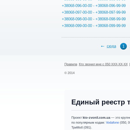
+38068-096-00-00 - +38068-096-99-99
+38068-097-00-00 - +38068-097-99-99
+38068-098-00-00 - +38068-098-99-99
+38068-099-00-00 - +38068-099-99-99
сюда
1
Правила
Кто звонил мне с 050 XXX-XX-XX
© 2014
Единый реестр 
Проект
kto-zvonil.com.ua
— это крупн
по популярным кодам:
Vodafone
(050, 0
ТриМоб (091).