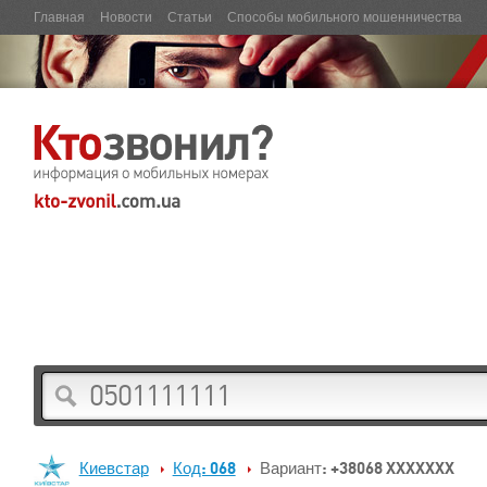
Главная
Новости
Статьи
Способы мобильного мошенничества
Киевстар
Код: 068
Вариант: +38068 XXXXXXX