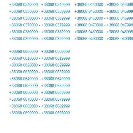
+38068 0340000 - +38068 0349999
+38068 0440000 - +38068 04499
+38068 0350000 - +38068 0359999
+38068 0450000 - +38068 04599
+38068 0360000 - +38068 0369999
+38068 0460000 - +38068 04699
+38068 0370000 - +38068 0379999
+38068 0470000 - +38068 04799
+38068 0380000 - +38068 0389999
+38068 0480000 - +38068 04899
+38068 0390000 - +38068 0399999
+38068 0490000 - +38068 04999
+38068 0600000 - +38068 0609999
+38068 0610000 - +38068 0619999
+38068 0620000 - +38068 0629999
+38068 0630000 - +38068 0639999
+38068 0640000 - +38068 0649999
+38068 0650000 - +38068 0659999
+38068 0660000 - +38068 0669999
+38068 0670000 - +38068 0679999
+38068 0680000 - +38068 0689999
+38068 0690000 - +38068 0699999