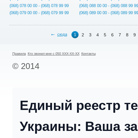
(068) 078 00 00 - (068) 078 99 99
(068) 088 00 00 - (068) 088 99 9
(068) 079 00 00 - (068) 079 99 99
(068) 089 00 00 - (068) 089 99 9
сюда
2
3
4
5
6
7
8
9
1
Правила
Кто звонил мне с 050 XXX-XX-XX
Контакты
© 2014
Единый реестр т
Украины: Ваша за