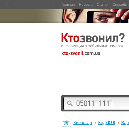
Главная
Новости
Статьи
Способы 
Киевстар
Код: 068
Вар