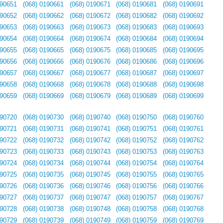
190651
(068) 0190661
(068) 0190671
(068) 0190681
(068) 0190691
190652
(068) 0190662
(068) 0190672
(068) 0190682
(068) 0190692
190653
(068) 0190663
(068) 0190673
(068) 0190683
(068) 0190693
190654
(068) 0190664
(068) 0190674
(068) 0190684
(068) 0190694
190655
(068) 0190665
(068) 0190675
(068) 0190685
(068) 0190695
190656
(068) 0190666
(068) 0190676
(068) 0190686
(068) 0190696
190657
(068) 0190667
(068) 0190677
(068) 0190687
(068) 0190697
190658
(068) 0190668
(068) 0190678
(068) 0190688
(068) 0190698
190659
(068) 0190669
(068) 0190679
(068) 0190689
(068) 0190699
190720
(068) 0190730
(068) 0190740
(068) 0190750
(068) 0190760
190721
(068) 0190731
(068) 0190741
(068) 0190751
(068) 0190761
190722
(068) 0190732
(068) 0190742
(068) 0190752
(068) 0190762
190723
(068) 0190733
(068) 0190743
(068) 0190753
(068) 0190763
190724
(068) 0190734
(068) 0190744
(068) 0190754
(068) 0190764
190725
(068) 0190735
(068) 0190745
(068) 0190755
(068) 0190765
190726
(068) 0190736
(068) 0190746
(068) 0190756
(068) 0190766
190727
(068) 0190737
(068) 0190747
(068) 0190757
(068) 0190767
190728
(068) 0190738
(068) 0190748
(068) 0190758
(068) 0190768
190729
(068) 0190739
(068) 0190749
(068) 0190759
(068) 0190769