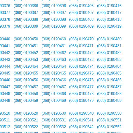
190376
(068) 0190386
(068) 0190396
(068) 0190406
(068) 0190416
190377
(068) 0190387
(068) 0190397
(068) 0190407
(068) 0190417
190378
(068) 0190388
(068) 0190398
(068) 0190408
(068) 0190418
190379
(068) 0190389
(068) 0190399
(068) 0190409
(068) 0190419
190440
(068) 0190450
(068) 0190460
(068) 0190470
(068) 0190480
190441
(068) 0190451
(068) 0190461
(068) 0190471
(068) 0190481
190442
(068) 0190452
(068) 0190462
(068) 0190472
(068) 0190482
190443
(068) 0190453
(068) 0190463
(068) 0190473
(068) 0190483
190444
(068) 0190454
(068) 0190464
(068) 0190474
(068) 0190484
190445
(068) 0190455
(068) 0190465
(068) 0190475
(068) 0190485
190446
(068) 0190456
(068) 0190466
(068) 0190476
(068) 0190486
190447
(068) 0190457
(068) 0190467
(068) 0190477
(068) 0190487
190448
(068) 0190458
(068) 0190468
(068) 0190478
(068) 0190488
190449
(068) 0190459
(068) 0190469
(068) 0190479
(068) 0190489
190510
(068) 0190520
(068) 0190530
(068) 0190540
(068) 0190550
190511
(068) 0190521
(068) 0190531
(068) 0190541
(068) 0190551
190512
(068) 0190522
(068) 0190532
(068) 0190542
(068) 0190552