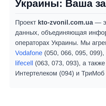
Украины: Ваша за
Проект
kto-zvonil.com.ua
— э
данных, объединяющая инфо
операторах Украины. Мы агре
Vodafone
(050, 066, 095, 099)
lifecell
(063, 073, 093), а так
Интертелеком (094) и ТриМоб 