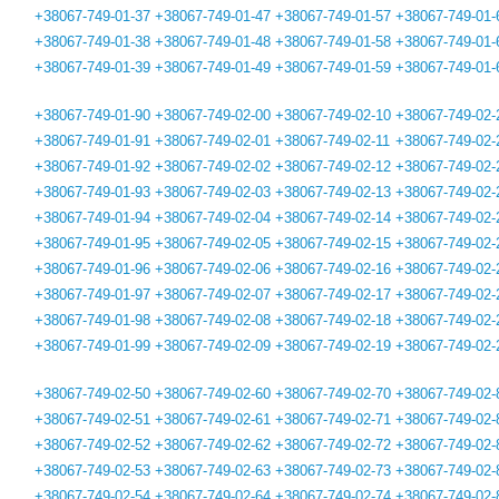
+38067-749-01-37
+38067-749-01-47
+38067-749-01-57
+38067-749-01-
+38067-749-01-38
+38067-749-01-48
+38067-749-01-58
+38067-749-01-
+38067-749-01-39
+38067-749-01-49
+38067-749-01-59
+38067-749-01-
+38067-749-01-90
+38067-749-02-00
+38067-749-02-10
+38067-749-02-
+38067-749-01-91
+38067-749-02-01
+38067-749-02-11
+38067-749-02-
+38067-749-01-92
+38067-749-02-02
+38067-749-02-12
+38067-749-02-
+38067-749-01-93
+38067-749-02-03
+38067-749-02-13
+38067-749-02-
+38067-749-01-94
+38067-749-02-04
+38067-749-02-14
+38067-749-02-
+38067-749-01-95
+38067-749-02-05
+38067-749-02-15
+38067-749-02-
+38067-749-01-96
+38067-749-02-06
+38067-749-02-16
+38067-749-02-
+38067-749-01-97
+38067-749-02-07
+38067-749-02-17
+38067-749-02-
+38067-749-01-98
+38067-749-02-08
+38067-749-02-18
+38067-749-02-
+38067-749-01-99
+38067-749-02-09
+38067-749-02-19
+38067-749-02-
+38067-749-02-50
+38067-749-02-60
+38067-749-02-70
+38067-749-02-
+38067-749-02-51
+38067-749-02-61
+38067-749-02-71
+38067-749-02-
+38067-749-02-52
+38067-749-02-62
+38067-749-02-72
+38067-749-02-
+38067-749-02-53
+38067-749-02-63
+38067-749-02-73
+38067-749-02-
+38067-749-02-54
+38067-749-02-64
+38067-749-02-74
+38067-749-02-