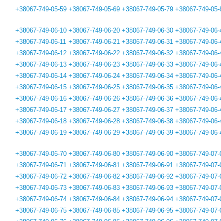
+38067-749-05-59
+38067-749-05-69
+38067-749-05-79
+38067-749-05-
+38067-749-06-10
+38067-749-06-20
+38067-749-06-30
+38067-749-06-
+38067-749-06-11
+38067-749-06-21
+38067-749-06-31
+38067-749-06-
+38067-749-06-12
+38067-749-06-22
+38067-749-06-32
+38067-749-06-
+38067-749-06-13
+38067-749-06-23
+38067-749-06-33
+38067-749-06-
+38067-749-06-14
+38067-749-06-24
+38067-749-06-34
+38067-749-06-
+38067-749-06-15
+38067-749-06-25
+38067-749-06-35
+38067-749-06-
+38067-749-06-16
+38067-749-06-26
+38067-749-06-36
+38067-749-06-
+38067-749-06-17
+38067-749-06-27
+38067-749-06-37
+38067-749-06-
+38067-749-06-18
+38067-749-06-28
+38067-749-06-38
+38067-749-06-
+38067-749-06-19
+38067-749-06-29
+38067-749-06-39
+38067-749-06-
+38067-749-06-70
+38067-749-06-80
+38067-749-06-90
+38067-749-07-
+38067-749-06-71
+38067-749-06-81
+38067-749-06-91
+38067-749-07-
+38067-749-06-72
+38067-749-06-82
+38067-749-06-92
+38067-749-07-
+38067-749-06-73
+38067-749-06-83
+38067-749-06-93
+38067-749-07-
+38067-749-06-74
+38067-749-06-84
+38067-749-06-94
+38067-749-07-
+38067-749-06-75
+38067-749-06-85
+38067-749-06-95
+38067-749-07-