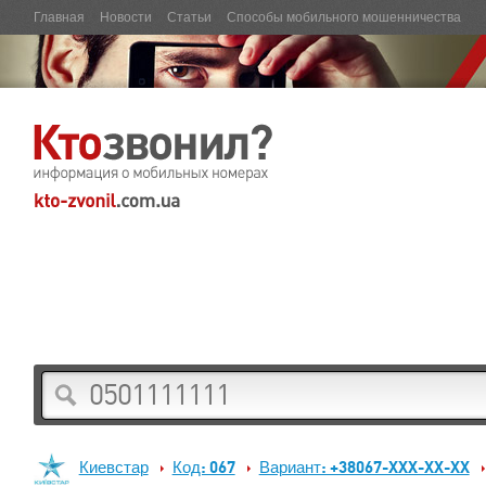
Главная
Новости
Статьи
Способы мобильного мошенничества
Киевстар
Код: 067
Вариант: +38067-XXX-XX-XX