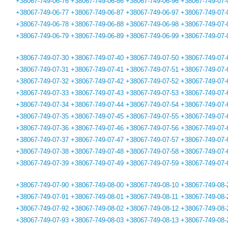
+38067-749-06-76
+38067-749-06-86
+38067-749-06-96
+38067-749-07-
+38067-749-06-77
+38067-749-06-87
+38067-749-06-97
+38067-749-07-
+38067-749-06-78
+38067-749-06-88
+38067-749-06-98
+38067-749-07-
+38067-749-06-79
+38067-749-06-89
+38067-749-06-99
+38067-749-07-
+38067-749-07-30
+38067-749-07-40
+38067-749-07-50
+38067-749-07-
+38067-749-07-31
+38067-749-07-41
+38067-749-07-51
+38067-749-07-
+38067-749-07-32
+38067-749-07-42
+38067-749-07-52
+38067-749-07-
+38067-749-07-33
+38067-749-07-43
+38067-749-07-53
+38067-749-07-
+38067-749-07-34
+38067-749-07-44
+38067-749-07-54
+38067-749-07-
+38067-749-07-35
+38067-749-07-45
+38067-749-07-55
+38067-749-07-
+38067-749-07-36
+38067-749-07-46
+38067-749-07-56
+38067-749-07-
+38067-749-07-37
+38067-749-07-47
+38067-749-07-57
+38067-749-07-
+38067-749-07-38
+38067-749-07-48
+38067-749-07-58
+38067-749-07-
+38067-749-07-39
+38067-749-07-49
+38067-749-07-59
+38067-749-07-
+38067-749-07-90
+38067-749-08-00
+38067-749-08-10
+38067-749-08-
+38067-749-07-91
+38067-749-08-01
+38067-749-08-11
+38067-749-08-
+38067-749-07-92
+38067-749-08-02
+38067-749-08-12
+38067-749-08-
+38067-749-07-93
+38067-749-08-03
+38067-749-08-13
+38067-749-08-