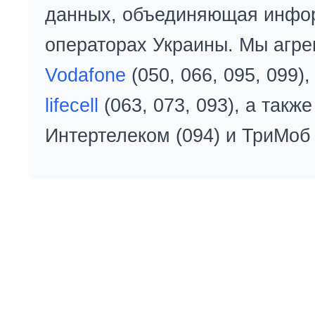
данных, объединяющая инфо
операторах Украины. Мы агре
Vodafone
(050, 066, 095, 099)
lifecell
(063, 073, 093), а так
Интертелеком (094) и ТриМоб 