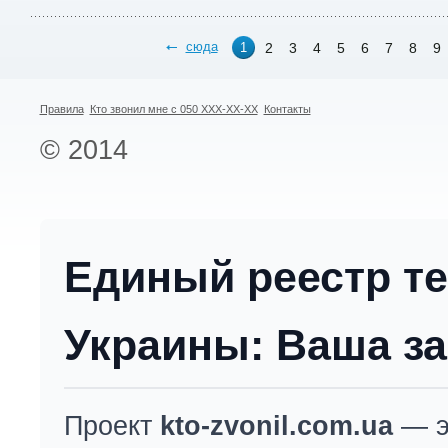
сюда
2
3
4
5
6
7
8
9
1
Правила
Кто звонил мне с 050 XXX-XX-XX
Контакты
© 2014
Единый реестр т
Украины: Ваша за
Проект
kto-zvonil.com.ua
— э