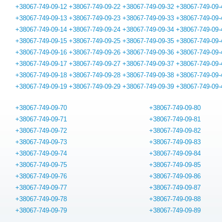
+38067-749-09-12
+38067-749-09-22
+38067-749-09-32
+38067-749-09-
+38067-749-09-13
+38067-749-09-23
+38067-749-09-33
+38067-749-09-
+38067-749-09-14
+38067-749-09-24
+38067-749-09-34
+38067-749-09-
+38067-749-09-15
+38067-749-09-25
+38067-749-09-35
+38067-749-09-
+38067-749-09-16
+38067-749-09-26
+38067-749-09-36
+38067-749-09-
+38067-749-09-17
+38067-749-09-27
+38067-749-09-37
+38067-749-09-
+38067-749-09-18
+38067-749-09-28
+38067-749-09-38
+38067-749-09-
+38067-749-09-19
+38067-749-09-29
+38067-749-09-39
+38067-749-09-
+38067-749-09-70
+38067-749-09-80
+38067-749-09-71
+38067-749-09-81
+38067-749-09-72
+38067-749-09-82
+38067-749-09-73
+38067-749-09-83
+38067-749-09-74
+38067-749-09-84
+38067-749-09-75
+38067-749-09-85
+38067-749-09-76
+38067-749-09-86
+38067-749-09-77
+38067-749-09-87
+38067-749-09-78
+38067-749-09-88
+38067-749-09-79
+38067-749-09-89