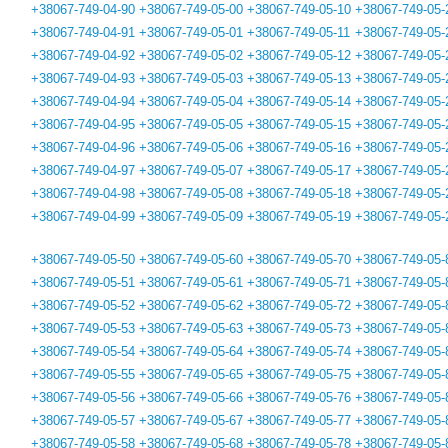
+38067-749-04-90
+38067-749-05-00
+38067-749-05-10
+38067-749-05-
+38067-749-04-91
+38067-749-05-01
+38067-749-05-11
+38067-749-05-
+38067-749-04-92
+38067-749-05-02
+38067-749-05-12
+38067-749-05-
+38067-749-04-93
+38067-749-05-03
+38067-749-05-13
+38067-749-05-
+38067-749-04-94
+38067-749-05-04
+38067-749-05-14
+38067-749-05-
+38067-749-04-95
+38067-749-05-05
+38067-749-05-15
+38067-749-05-
+38067-749-04-96
+38067-749-05-06
+38067-749-05-16
+38067-749-05-
+38067-749-04-97
+38067-749-05-07
+38067-749-05-17
+38067-749-05-
+38067-749-04-98
+38067-749-05-08
+38067-749-05-18
+38067-749-05-
+38067-749-04-99
+38067-749-05-09
+38067-749-05-19
+38067-749-05-
+38067-749-05-50
+38067-749-05-60
+38067-749-05-70
+38067-749-05-
+38067-749-05-51
+38067-749-05-61
+38067-749-05-71
+38067-749-05-
+38067-749-05-52
+38067-749-05-62
+38067-749-05-72
+38067-749-05-
+38067-749-05-53
+38067-749-05-63
+38067-749-05-73
+38067-749-05-
+38067-749-05-54
+38067-749-05-64
+38067-749-05-74
+38067-749-05-
+38067-749-05-55
+38067-749-05-65
+38067-749-05-75
+38067-749-05-
+38067-749-05-56
+38067-749-05-66
+38067-749-05-76
+38067-749-05-
+38067-749-05-57
+38067-749-05-67
+38067-749-05-77
+38067-749-05-
+38067-749-05-58
+38067-749-05-68
+38067-749-05-78
+38067-749-05-