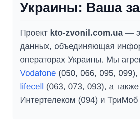
Украины: Ваша за
Проект
kto-zvonil.com.ua
— э
данных, объединяющая инфо
операторах Украины. Мы агре
Vodafone
(050, 066, 095, 099)
lifecell
(063, 073, 093), а так
Интертелеком (094) и ТриМоб 