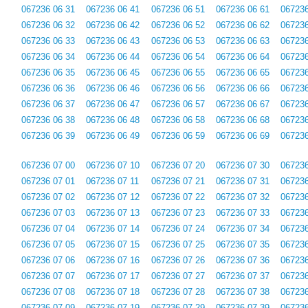
067236 06 31
067236 06 41
067236 06 51
067236 06 61
067236
067236 06 32
067236 06 42
067236 06 52
067236 06 62
067236
067236 06 33
067236 06 43
067236 06 53
067236 06 63
067236
067236 06 34
067236 06 44
067236 06 54
067236 06 64
067236
067236 06 35
067236 06 45
067236 06 55
067236 06 65
067236
067236 06 36
067236 06 46
067236 06 56
067236 06 66
067236
067236 06 37
067236 06 47
067236 06 57
067236 06 67
067236
067236 06 38
067236 06 48
067236 06 58
067236 06 68
067236
067236 06 39
067236 06 49
067236 06 59
067236 06 69
067236
067236 07 00
067236 07 10
067236 07 20
067236 07 30
067236
067236 07 01
067236 07 11
067236 07 21
067236 07 31
067236
067236 07 02
067236 07 12
067236 07 22
067236 07 32
067236
067236 07 03
067236 07 13
067236 07 23
067236 07 33
067236
067236 07 04
067236 07 14
067236 07 24
067236 07 34
067236
067236 07 05
067236 07 15
067236 07 25
067236 07 35
067236
067236 07 06
067236 07 16
067236 07 26
067236 07 36
067236
067236 07 07
067236 07 17
067236 07 27
067236 07 37
067236
067236 07 08
067236 07 18
067236 07 28
067236 07 38
067236
067236 07 09
067236 07 19
067236 07 29
067236 07 39
067236