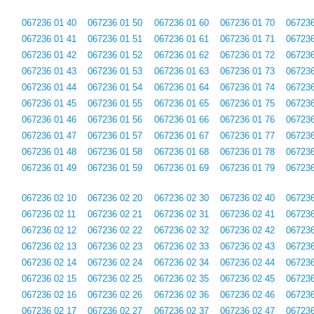
067236 01 40
067236 01 50
067236 01 60
067236 01 70
067236
067236 01 41
067236 01 51
067236 01 61
067236 01 71
067236
067236 01 42
067236 01 52
067236 01 62
067236 01 72
067236
067236 01 43
067236 01 53
067236 01 63
067236 01 73
067236
067236 01 44
067236 01 54
067236 01 64
067236 01 74
067236
067236 01 45
067236 01 55
067236 01 65
067236 01 75
067236
067236 01 46
067236 01 56
067236 01 66
067236 01 76
067236
067236 01 47
067236 01 57
067236 01 67
067236 01 77
067236
067236 01 48
067236 01 58
067236 01 68
067236 01 78
067236
067236 01 49
067236 01 59
067236 01 69
067236 01 79
067236
067236 02 10
067236 02 20
067236 02 30
067236 02 40
067236
067236 02 11
067236 02 21
067236 02 31
067236 02 41
067236
067236 02 12
067236 02 22
067236 02 32
067236 02 42
067236
067236 02 13
067236 02 23
067236 02 33
067236 02 43
067236
067236 02 14
067236 02 24
067236 02 34
067236 02 44
067236
067236 02 15
067236 02 25
067236 02 35
067236 02 45
067236
067236 02 16
067236 02 26
067236 02 36
067236 02 46
067236
067236 02 17
067236 02 27
067236 02 37
067236 02 47
067236