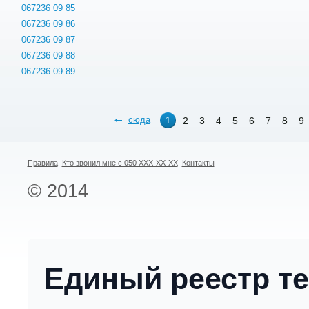
067236 09 85
067236 09 86
067236 09 87
067236 09 88
067236 09 89
сюда
2
3
4
5
6
7
8
9
1
Правила
Кто звонил мне с 050 XXX-XX-XX
Контакты
© 2014
Единый реестр т