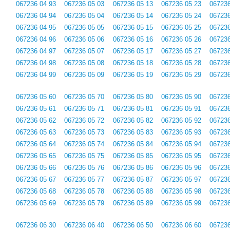
067236 04 93
067236 05 03
067236 05 13
067236 05 23
067236
067236 04 94
067236 05 04
067236 05 14
067236 05 24
067236
067236 04 95
067236 05 05
067236 05 15
067236 05 25
067236
067236 04 96
067236 05 06
067236 05 16
067236 05 26
067236
067236 04 97
067236 05 07
067236 05 17
067236 05 27
067236
067236 04 98
067236 05 08
067236 05 18
067236 05 28
067236
067236 04 99
067236 05 09
067236 05 19
067236 05 29
067236
067236 05 60
067236 05 70
067236 05 80
067236 05 90
067236
067236 05 61
067236 05 71
067236 05 81
067236 05 91
067236
067236 05 62
067236 05 72
067236 05 82
067236 05 92
067236
067236 05 63
067236 05 73
067236 05 83
067236 05 93
067236
067236 05 64
067236 05 74
067236 05 84
067236 05 94
067236
067236 05 65
067236 05 75
067236 05 85
067236 05 95
067236
067236 05 66
067236 05 76
067236 05 86
067236 05 96
067236
067236 05 67
067236 05 77
067236 05 87
067236 05 97
067236
067236 05 68
067236 05 78
067236 05 88
067236 05 98
067236
067236 05 69
067236 05 79
067236 05 89
067236 05 99
067236
067236 06 30
067236 06 40
067236 06 50
067236 06 60
067236