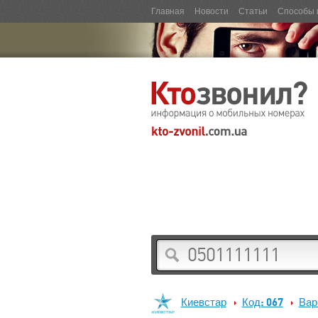
Главная
Новости
Статьи
Способы 
Киевстар
Код: 067
Вар