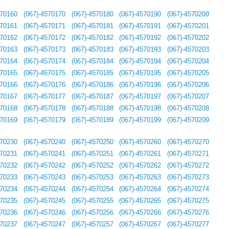
570160
(067)-4570170
(067)-4570180
(067)-4570190
(067)-4570200
570161
(067)-4570171
(067)-4570181
(067)-4570191
(067)-4570201
570162
(067)-4570172
(067)-4570182
(067)-4570192
(067)-4570202
570163
(067)-4570173
(067)-4570183
(067)-4570193
(067)-4570203
570164
(067)-4570174
(067)-4570184
(067)-4570194
(067)-4570204
570165
(067)-4570175
(067)-4570185
(067)-4570195
(067)-4570205
570166
(067)-4570176
(067)-4570186
(067)-4570196
(067)-4570206
570167
(067)-4570177
(067)-4570187
(067)-4570197
(067)-4570207
570168
(067)-4570178
(067)-4570188
(067)-4570198
(067)-4570208
570169
(067)-4570179
(067)-4570189
(067)-4570199
(067)-4570209
570230
(067)-4570240
(067)-4570250
(067)-4570260
(067)-4570270
570231
(067)-4570241
(067)-4570251
(067)-4570261
(067)-4570271
570232
(067)-4570242
(067)-4570252
(067)-4570262
(067)-4570272
570233
(067)-4570243
(067)-4570253
(067)-4570263
(067)-4570273
570234
(067)-4570244
(067)-4570254
(067)-4570264
(067)-4570274
570235
(067)-4570245
(067)-4570255
(067)-4570265
(067)-4570275
570236
(067)-4570246
(067)-4570256
(067)-4570266
(067)-4570276
570237
(067)-4570247
(067)-4570257
(067)-4570267
(067)-4570277