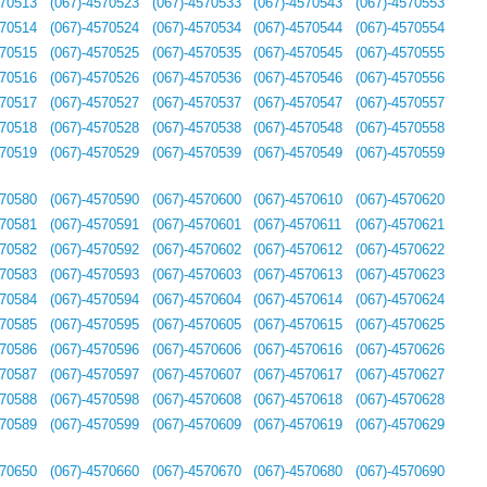
570513
(067)-4570523
(067)-4570533
(067)-4570543
(067)-4570553
570514
(067)-4570524
(067)-4570534
(067)-4570544
(067)-4570554
570515
(067)-4570525
(067)-4570535
(067)-4570545
(067)-4570555
570516
(067)-4570526
(067)-4570536
(067)-4570546
(067)-4570556
570517
(067)-4570527
(067)-4570537
(067)-4570547
(067)-4570557
570518
(067)-4570528
(067)-4570538
(067)-4570548
(067)-4570558
570519
(067)-4570529
(067)-4570539
(067)-4570549
(067)-4570559
570580
(067)-4570590
(067)-4570600
(067)-4570610
(067)-4570620
570581
(067)-4570591
(067)-4570601
(067)-4570611
(067)-4570621
570582
(067)-4570592
(067)-4570602
(067)-4570612
(067)-4570622
570583
(067)-4570593
(067)-4570603
(067)-4570613
(067)-4570623
570584
(067)-4570594
(067)-4570604
(067)-4570614
(067)-4570624
570585
(067)-4570595
(067)-4570605
(067)-4570615
(067)-4570625
570586
(067)-4570596
(067)-4570606
(067)-4570616
(067)-4570626
570587
(067)-4570597
(067)-4570607
(067)-4570617
(067)-4570627
570588
(067)-4570598
(067)-4570608
(067)-4570618
(067)-4570628
570589
(067)-4570599
(067)-4570609
(067)-4570619
(067)-4570629
570650
(067)-4570660
(067)-4570670
(067)-4570680
(067)-4570690