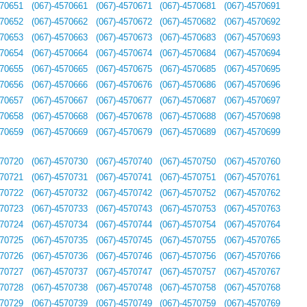
570651
(067)-4570661
(067)-4570671
(067)-4570681
(067)-4570691
570652
(067)-4570662
(067)-4570672
(067)-4570682
(067)-4570692
570653
(067)-4570663
(067)-4570673
(067)-4570683
(067)-4570693
570654
(067)-4570664
(067)-4570674
(067)-4570684
(067)-4570694
570655
(067)-4570665
(067)-4570675
(067)-4570685
(067)-4570695
570656
(067)-4570666
(067)-4570676
(067)-4570686
(067)-4570696
570657
(067)-4570667
(067)-4570677
(067)-4570687
(067)-4570697
570658
(067)-4570668
(067)-4570678
(067)-4570688
(067)-4570698
570659
(067)-4570669
(067)-4570679
(067)-4570689
(067)-4570699
570720
(067)-4570730
(067)-4570740
(067)-4570750
(067)-4570760
570721
(067)-4570731
(067)-4570741
(067)-4570751
(067)-4570761
570722
(067)-4570732
(067)-4570742
(067)-4570752
(067)-4570762
570723
(067)-4570733
(067)-4570743
(067)-4570753
(067)-4570763
570724
(067)-4570734
(067)-4570744
(067)-4570754
(067)-4570764
570725
(067)-4570735
(067)-4570745
(067)-4570755
(067)-4570765
570726
(067)-4570736
(067)-4570746
(067)-4570756
(067)-4570766
570727
(067)-4570737
(067)-4570747
(067)-4570757
(067)-4570767
570728
(067)-4570738
(067)-4570748
(067)-4570758
(067)-4570768
570729
(067)-4570739
(067)-4570749
(067)-4570759
(067)-4570769